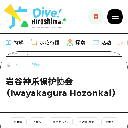
特辑
示范行程
探索
活动
HOME
特辑
特辑
岩谷神乐保护协会
列表
示范行程
（Iwayakagura Hozonkai）
推荐
列表
探索
艺术
Dive!Hiroshima官方向导
列表
活动·庙会
活动
广岛随意旅行
#
推荐
#
标准
#
历史·文化
#
活动·庙会
#
春天
广岛市内
美食·酒水