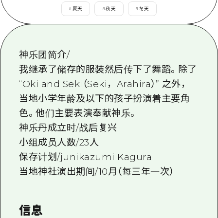
应时信息
广岛市内
#
夏天
#
秋天
#
冬天
安艺
骑自行车
安艺
答對了
有用的信息
购物
答对了
美北
神乐团简介/
运动
列表
HOME
美北
我继承了储存的服装然后传下了舞蹈。除了
艺北
夜晚生活
访问访问
艺北
“Oki and Seki（Seki，Arahira）” 之外，
宫岛周边
世界遗产
次要流量摘要
当地小学年龄及以下的孩子扮演着主要角
新闻
宫岛周边
东山口
色。他们主要表演奉献神乐。
学习·体验
设施拥堵
东山口
神乐丹成立时/战后复兴
爱媛
标准
超值的游览门票
小组成员人数/23人
短途旅行
岛根
历史·文化
行李寄存和运送服务
保存计划/junikazumi Kagura
半天
当地神社演出期间/10月（每三年一次）
治愈
广岛表情周游券
一日游
自然
广岛免费无线上网
1晚2天
信息
面向外国游客的街角旅游信息中心