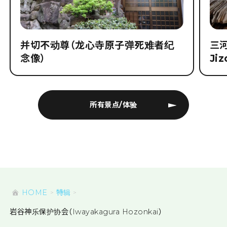
并切不动尊（龙心寺原子弹死难者纪
三河
念像）
Jiz
所有景点/体验
HOME
特辑
岩谷神乐保护协会（Iwayakagura Hozonkai）