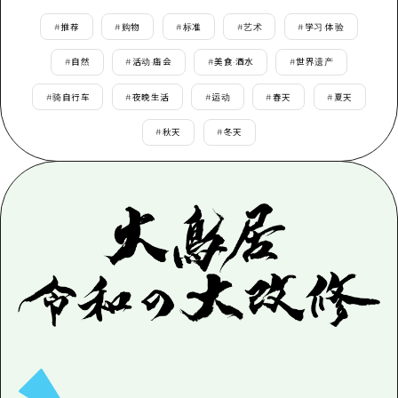
应时信息
广岛市内
安艺
骑自行车
#
推荐
#
购物
#
标准
#
艺术
#
学习·体验
安艺
答對了
有用的信息
购物
#
自然
#
活动·庙会
#
美食·酒水
#
世界遗产
答对了
美北
运动
#
骑自行车
#
夜晚生活
#
运动
#
春天
#
夏天
列表
HOME
美北
艺北
夜晚生活
#
秋天
#
冬天
访问访问
艺北
宫岛周边
世界遗产
次要流量摘要
新闻
宫岛周边
东山口
学习·体验
设施拥堵
东山口
爱媛
标准
超值的游览门票
短途旅行
岛根
历史·文化
行李寄存和运送服务
半天
治愈
广岛表情周游券
一日游
自然
广岛免费无线上网
1晚2天
面向外国游客的街角旅游信息中心