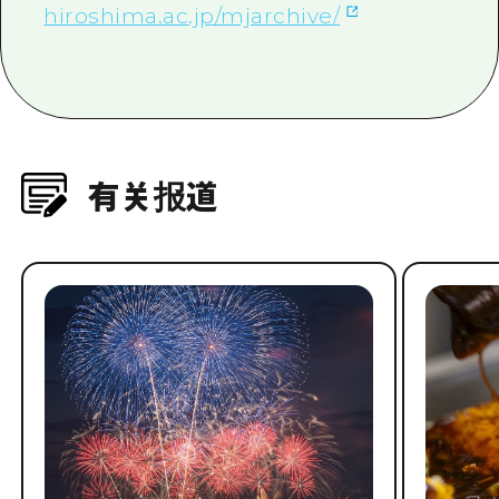
hiroshima.ac.jp/mjarchive/
有关报道