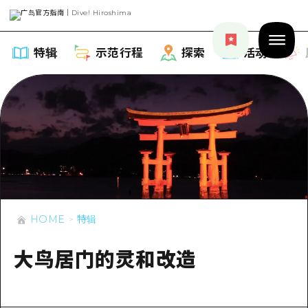
特辑
示范行程
探索
活动
特辑
列表
示范行程
推荐
HOME
特辑
列表
探索
艺术
大鸟居门的灵和改造
Dive!Hiroshima官方向导
列表
活动·庙会
活动
广岛随意旅行
广岛市内
美食·酒水