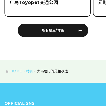
广岛Toyopet交通公园
元
所有景点/体验
HOME
特辑
大鸟居门的灵和改造
OFFICIAL SNS