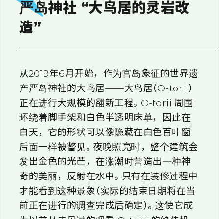
2晚3天
严岛神社 “大鸟居的灵岩改
志愿者指南
造”
通过视频介绍广岛县的魅力！
常见问题解答
从2019年6月开始，作为宫岛象征的世界遗
照片下载
产严岛神社的大鸟居——大鸟居（O-torii）
灾难发生期间的交通信息
正在进行大规模的翻新工程。O-torii 周围
广岛观光宣传册
环绕着脚手架和白色半透明床单，因此在
白天，它的形状可以像隐藏在白色百叶窗
后面一样被瞥见。夜晚照亮时，整个建筑会
发出金色的光芒，在涨潮时营造出一种神
奇的美丽，反射在水中。只有在装修过程中
才能看到这种景象（实际的结束日期将在当
前正在进行的调查完成后确定）。这使它成