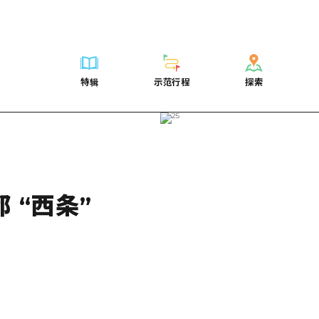
列表
列表
广岛表情周游券
骑自行车
学习·体验
广岛市内
列表
常见问题解
短途旅行
推荐
Dive!Hiroshima官方向导
广岛免费无线上网
购物
标准
安艺
广岛市内
照片下载
半天
特辑
示范行程
探索
要
艺术
广岛随意旅行
面向外国游客的街角旅游信息中心
运动
历史·文化
答对了
安艺
灾难发生期
一日游
特辑
示范行程
探索
活动·庙会
志愿者指南
夜晚生活
治愈
美北
答對了
广岛观光宣
1晚2天
门票
美食·酒水
通过视频介绍广岛县的魅力！
世界遗产
自然
艺北
美北
2晚3天
表
列表
骑自行车
列表
学习·体验
广岛市内
列表
广岛表情周游
短途旅
运送服务
宫岛周边
艺北
荐
Dive!Hiroshima官方向导
购物
访问访问
标准
安艺
广岛市内
广岛免费无线
半天
东山口
宫岛周边
术
广岛随意旅行
运动
次要流量摘要
历史·文化
答对了
安艺
面向外国游客
一日游
 “西条”
东山口
动·庙会
夜晚生活
设施拥堵
治愈
美北
答對了
志愿者指南
1晚2天
爱媛
食·酒水
世界遗产
超值的游览门票
自然
艺北
美北
通过视频介绍
2晚3天
岛根
行李寄存和运送服务
宫岛周边
艺北
东山口
宫岛周边
东山口