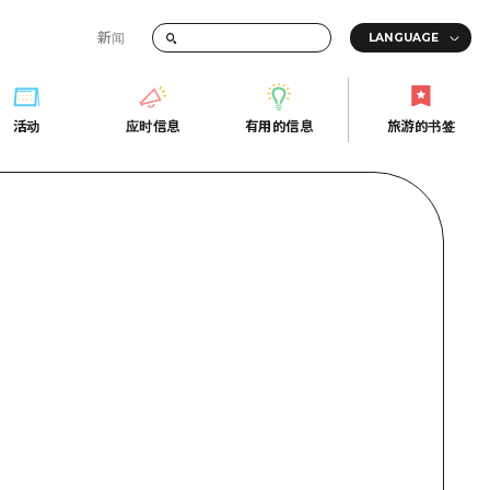
新闻
答
活动
应时信息
有用的信息
旅游的书签
间的交通信息
活动
应时信息
有用的信息
旅游的书签
传册
券
行
常见问题解答
上网
照片下载
的街角旅游信息中心
灾难发生期间的交通信息
广岛观光宣传册
广岛县的魅力！