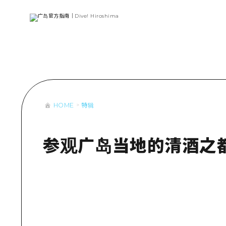
列表
访问访问
次要流量摘
设施拥堵
超值的游览
HOME
特辑
列
行李寄存和
推
艺
参观广岛当地的清酒之都
活
美