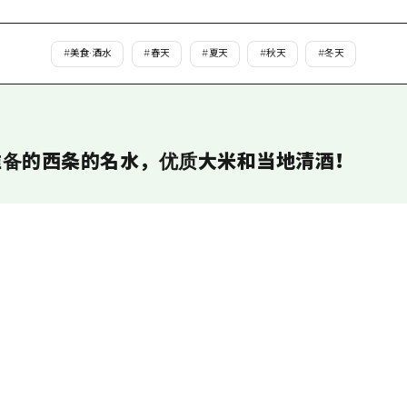
爱媛
岛根
#
美食·酒水
#
春天
#
夏天
#
秋天
#
冬天
备的西条的名水，优质大米和当地清酒！