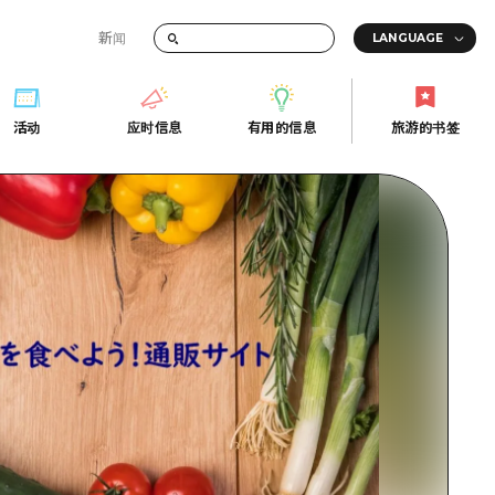
新闻
答
活动
应时信息
有用的信息
旅游的书签
间的交通信息
活动
应时信息
有用的信息
旅游的书签
传册
券
行
常见问题解答
上网
照片下载
的街角旅游信息中心
灾难发生期间的交通信息
广岛观光宣传册
广岛县的魅力！