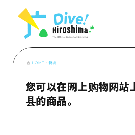
列表
访问访问
次要流量摘
设施拥堵
超值的游览
HOME
特辑
列
行李寄存和
推
艺
您可以在网上购物网站
活
县的商品。
美