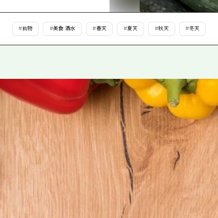
爱媛
岛根
#
购物
#
美食·酒水
#
春天
#
夏天
#
秋天
#
冬天