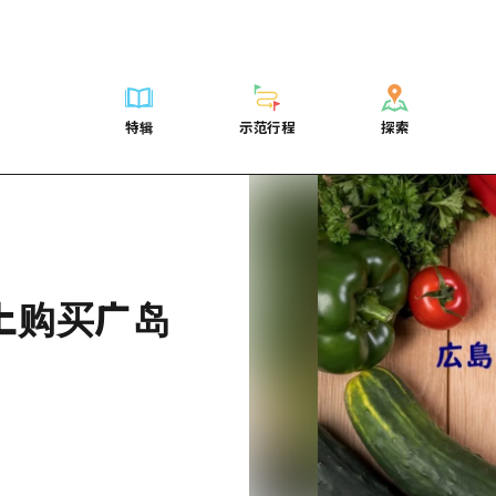
列表
列表
广岛表情周游券
骑自行车
学习·体验
广岛市内
列表
常见问题解
短途旅行
推荐
Dive!Hiroshima官方向导
广岛免费无线上网
购物
标准
安艺
广岛市内
照片下载
半天
特辑
示范行程
探索
要
艺术
广岛随意旅行
面向外国游客的街角旅游信息中心
运动
历史·文化
答对了
安艺
灾难发生期
一日游
特辑
示范行程
探索
活动·庙会
志愿者指南
夜晚生活
治愈
美北
答對了
广岛观光宣
1晚2天
门票
美食·酒水
通过视频介绍广岛县的魅力！
世界遗产
自然
艺北
美北
2晚3天
表
列表
骑自行车
列表
学习·体验
广岛市内
列表
广岛表情周游
短途旅
运送服务
宫岛周边
艺北
荐
Dive!Hiroshima官方向导
购物
访问访问
标准
安艺
广岛市内
广岛免费无线
半天
东山口
宫岛周边
术
广岛随意旅行
运动
次要流量摘要
历史·文化
答对了
安艺
面向外国游客
一日游
上购买广岛
东山口
动·庙会
夜晚生活
设施拥堵
治愈
美北
答對了
志愿者指南
1晚2天
爱媛
食·酒水
世界遗产
超值的游览门票
自然
艺北
美北
通过视频介绍
2晚3天
岛根
行李寄存和运送服务
宫岛周边
艺北
东山口
宫岛周边
东山口