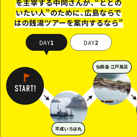
を主宰する中岡さんが、“ととの
いたい人”のために、広島ならで
はの銭湯ツアーを案内するなら
”
DAY
1
DAY
2
仙酔島 江戸風呂
平成いろは丸