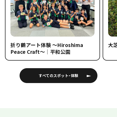
折り鶴アート体験 〜Hiroshima
大
Peace Craft〜｜平和公園
すべてのスポット・体験