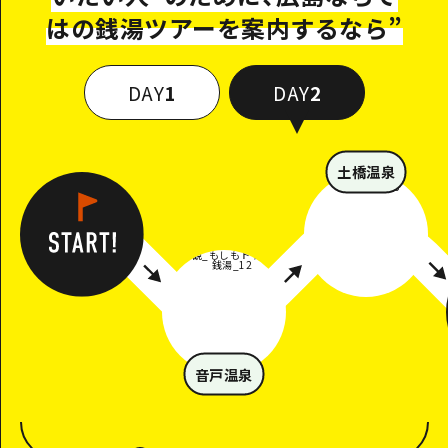
はの銭湯ツアーを案内するなら
”
DAY
1
DAY
2
土橋温泉
音戸温泉