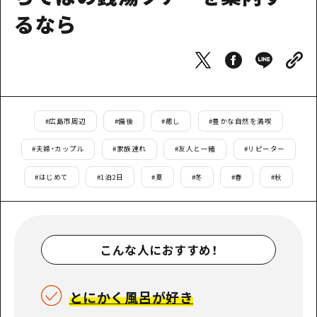
1泊2日
るなら
広島県を訪れる外国人旅行者向け情報一
2泊3日
ボランティアガイド
ユニバーサルツーリズム
ガイドブック
#
広島市周辺
#
備後
#
癒し
#
豊かな自然を満喫
広島県の魅力を動画でご紹介！
#
夫婦・カップル
#
家族連れ
#
友人と一緒
#
リピーター
よくあるご質問
#
はじめて
#
1泊2日
#
夏
#
冬
#
春
#
秋
メディア掲載情報
フォトダウンロード
関連リンク
こんな人におすすめ！
とにかく風呂が好き