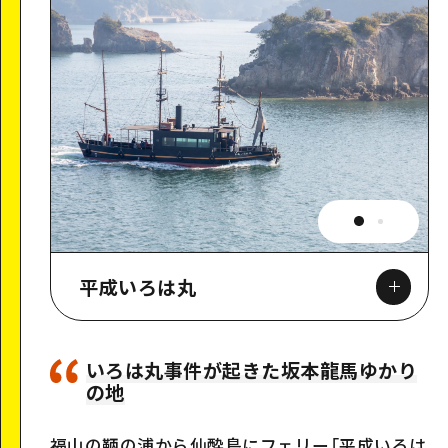
平成いろは丸
いろは丸事件が起きた坂本龍馬ゆかり
の地
Google Maps
福山の鞆の浦から仙酔島にフェリー「平成いろは