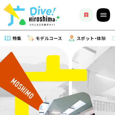
特集
モデルコース
スポット・体験
特集
特集一覧
モデルコース
おすすめ
モデルコース一覧
スポット・体験
アート
Dive! Hiroshima 公式ガイド
スポット・体験一覧
イベント・祭り
イベント
広島もしもトラベル
広島市周辺
グルメ・酒