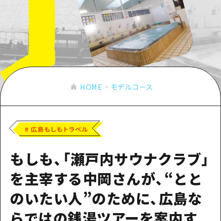
あたらしい非日常
旬情報
安芸
サイクリング
広島市周辺
お役立ち情報
備後
ショッピング
安芸
備北
スポーツ
お役立ち情報一覧
HOME
備後
芸北
ナイトライフ
アクセス
備北
HOME
モデルコース
宮島周辺
世界遺産
二次交通まとめ
新着情報
芸北
山口県東部
学び・体験
施設の混雑状況のお知らせ
宮島周辺
お問い合わせ
愛媛県
定番
お得な周遊チケット
山口県東部
事業者・学校関係者の皆さま
島根県
もしも、「瀬戸内サウナクラブ」
歴史・文化
手荷物預かり・配送サービス
弾丸
を主宰する中岡さんが、“とと
癒し
広島おもてなしパス
日帰り
のいたい人”のために、広島な
自然
HIROSHIMA FREE Wi-Fi
半日
らではの銭湯ツアーを案内す
観光案内所