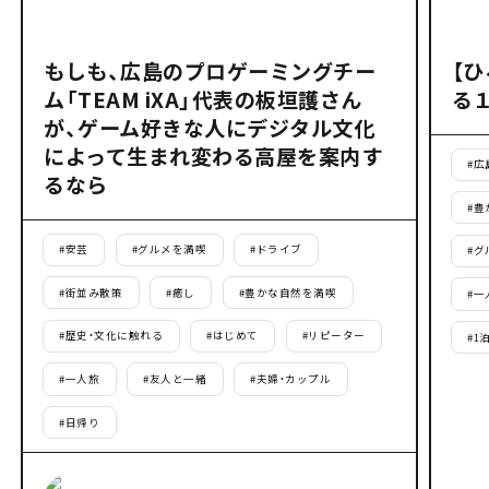
もしも、広島のプロゲーミングチー
【
ム「TEAM iXA」代表の板垣護さん
る
が、ゲーム好きな人にデジタル文化
によって生まれ変わる高屋を案内す
#
広
るなら
#
豊
#
安芸
#
グルメを満喫
#
ドライブ
#
グ
#
街並み散策
#
癒し
#
豊かな自然を満喫
#
一
#
歴史・文化に触れる
#
はじめて
#
リピーター
#
1
#
一人旅
#
友人と一緒
#
夫婦・カップル
#
日帰り