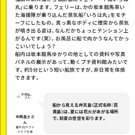
丸」に乗ります。フェリーは、かの坂本龍馬率い
た海援隊が乗り込んだ蒸気船「いろは丸」をモチ
ーフにしたもの。真っ黒なボディに煙突から蒸気
が噴き出る姿は、なんだかちょっとテンション上
がるんです（笑）。お風呂に船で向かうなんてかっ
こいいでしょう？
船内は坂本龍馬ゆかりの地としての資料や写真
パネルの展示があって、動くプチ資料館みたいで
す。約5分という短い船旅ですが、非日常を体感
できます。
船から見える弁天島（正式名称：百
貫島）は、夏には花火があがる場所
中岡昌士さ
で、初夏の世空を彩ります。
ん
瀬戸内サウナ
クラブ代表