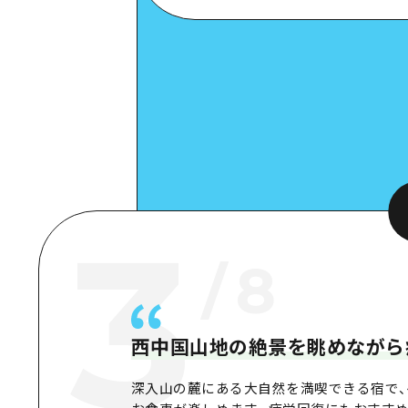
Google Maps
スポット詳細
3
/
8
西中国山地の絶景を眺めながら
深入山の麓にある大自然を満喫できる宿で、