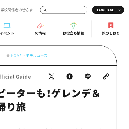
・学校関係者の皆さま
画でご紹介！
イベント
旬情報
お役立ち情報
旅のしおり
イベント
旬情報
お役立ち情報
旅のしおり
ド
HOME
モデルコース
島市周辺
ガイドブック
り
芸
広島県の魅力を動画でご紹介！
ficial Guide
後
よくあるご質問
ピーターも！ゲレンデ＆
者向け情報一覧
2日
北
メディア掲載情報
3日
北
フォトダウンロード
帰り旅
島周辺
関連リンク
口県東部
媛県