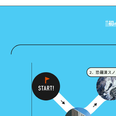
“
初
2．恐羅漢ス