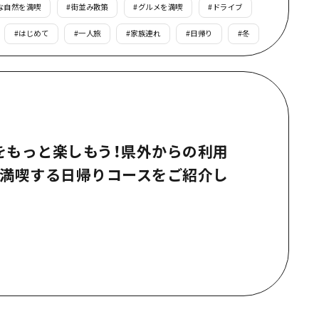
な自然を満喫
#
街並み散策
#
グルメを満喫
#
ドライブ
根県
#
はじめて
#
一人旅
#
家族連れ
#
日帰り
#
冬
をもっと楽しもう！県外からの利用
を満喫する日帰りコースをご紹介し