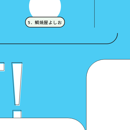
5．鯛焼屋よしお