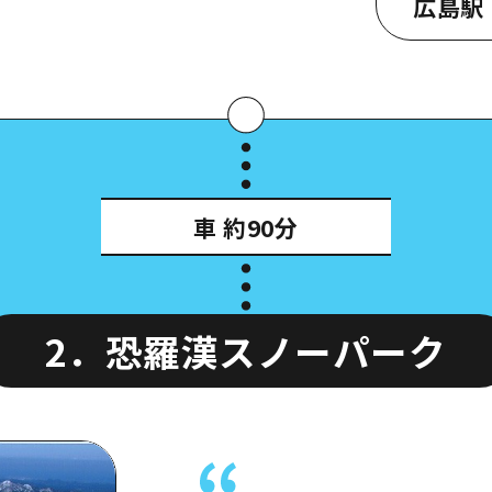
広島駅
Google Ma
スポ
車
約90分
2．恐羅漢スノーパーク