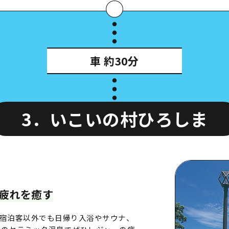
車
約30分
3．いこいの村ひろしま
疲れを癒す
宿泊客以外でも日帰り入浴やサウナ、