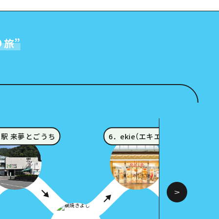
り旅
”
の駅 来夢とごうち
6．ekie（エキエ）