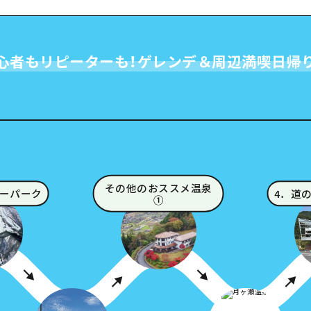
心者もリピーターも！ゲレンデ＆周辺満喫日帰
その他のおススメ温泉
ノーパーク
4．道
①