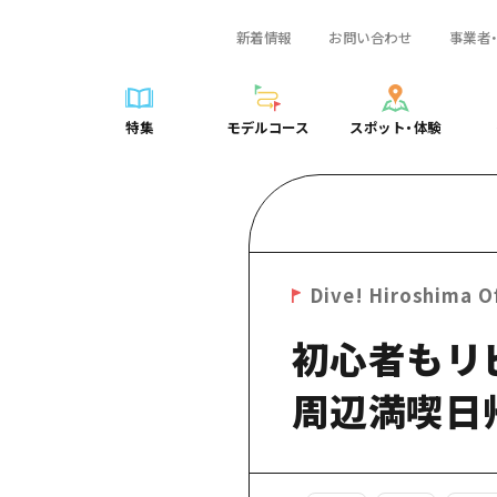
新着情報
お問い合わせ
事業者
一覧
サイクリング
広島おもてなしパス
スポット・体験一覧
学び・体験
広島市周辺
弾丸
広島市周辺
ガイドブック
shima 公式ガイド
ショッピング
HIROSHIMA FREE Wi-Fi
定番
安芸
日帰り
安芸
広島県の魅力を動
特集
モデルコース
スポット・体験
ラベル
スポーツ
観光案内所
歴史・文化
備後
半日
備後
よくあるご質問
特集
モデルコース
スポット・体験
日常
ナイトライフ
広島県を訪れる外国人旅行者向け情報一覧
癒し
備北
1泊2日
備北
メディア掲載情報
世界遺産
ボランティアガイド
自然
芸北
2泊3日
芸北
フォトダウンロー
覧
モデルコース一覧
お役立ち情報一覧
サイクリング
スポット・体験一覧
学び・体験
広島市周辺
広島おもてなしパス
弾丸
広
ユニバーサルツーリズム
宮島周辺
宮島周辺
関連リンク
め
Dive! Hiroshima 公式ガイド
アクセス
ショッピング
定番
安芸
HIROSHIMA FREE Wi-Fi
日帰
安
山口県東部
山口県東部
Dive! Hiroshima Of
広島もしもトラベル
二次交通まとめ
スポーツ
歴史・文化
備後
観光案内所
半日
備
愛媛県
初心者もリ
ト・祭り
あたらしい非日常
施設の混雑状況のお知らせ
ナイトライフ
癒し
備北
広島県を訪れる外国人旅行
1泊
備
島根県
・酒
お得な周遊チケット
世界遺産
自然
芸北
ボランティアガイド
2泊
芸
周辺満喫日
手荷物預かり・配送サービス
宮島周辺
ユニバーサルツーリズム
宮
山口県東部
山
愛