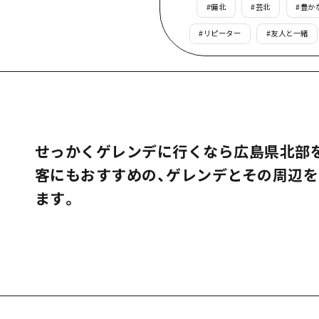
#
備北
#
芸北
#
豊か
島
#
リピーター
#
友人と一緒
せっかくゲレンデに行くなら広島県北部
客にもおすすめの、ゲレンデとその周辺
ます。