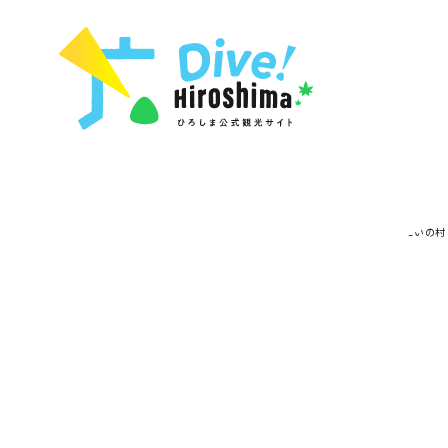
お役立ち情報一覧
特集一覧
モデルコース
アクセス
おすすめ
Dive! Hiro
二次交通まとめ
アート
広島もしもト
施設の混雑状況のお知らせ
イベント・祭り
あたらしい非
お得な周遊チケット
グルメ・酒
特集一
手荷物預かり・配送サービス
おすす
アート
イベン
グルメ