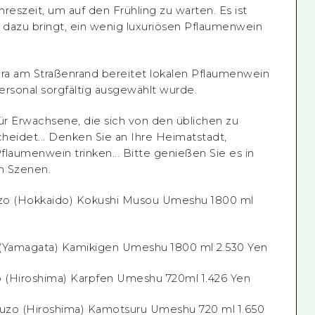
ahreszeit, um auf den Frühling zu warten. Es ist
e dazu bringt, ein wenig luxuriösen Pflaumenwein
era am Straßenrand bereitet lokalen Pflaumenwein
ersonal sorgfältig ausgewählt wurde.
für Erwachsene, die sich von den üblichen zu
heidet... Denken Sie an Ihre Heimatstadt,
flaumenwein trinken... Bitte genießen Sie es in
n Szenen.
zo (Hokkaido) Kokushi Musou Umeshu 1800 ml
 (Yamagata) Kamikigen Umeshu 1800 ml 2.530 Yen
 (Hiroshima) Karpfen Umeshu 720ml 1.426 Yen
uzo (Hiroshima) Kamotsuru Umeshu 720 ml 1.650