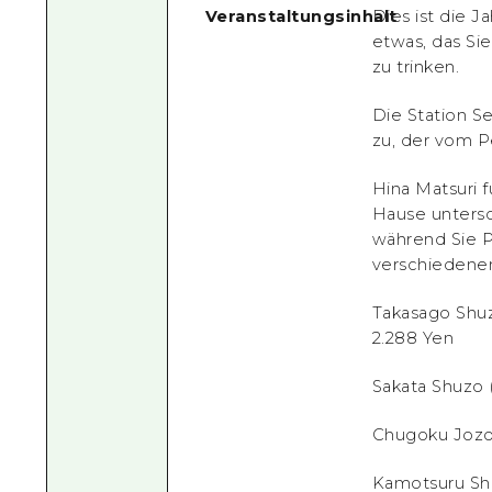
Veranstaltungsinhalt
Dies ist die J
etwas, das Si
zu trinken.
Die Station S
zu, der vom P
Hina Matsuri 
Hause untersc
während Sie P
verschiedene
Takasago Shu
2.288 Yen
Sakata Shuzo
Chugoku Jozo
Kamotsuru Sh