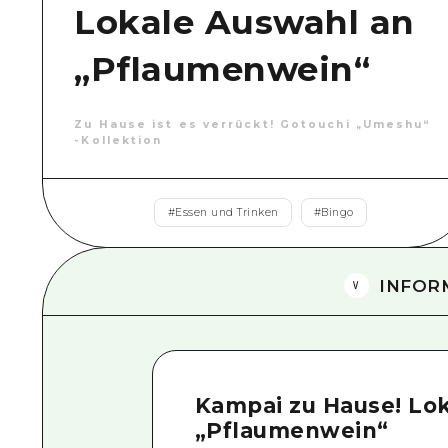
Lokale Auswahl an
„Pflaumenwein“
Zu Hause ist es verrückt! Gotouchi „Umeshu“
-Kollektion
#
Essen und Trinken
#
Bingo
INFOR
Kampai zu Hause! Lo
„Pflaumenwein“