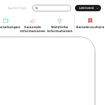
Nachrichten
nstaltungen
Saisonale
Nützliche
Reisebroschüre
hen
nstaltungen
Informationen
Informationen
Reisebroschüre
Saisonale
Nützliche
Informationen
Informationen
ma City
FAQs
ty
Foto-Download
Transportinformationen bei Katastrophen
ma
uchi