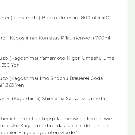
auerei (Kumamoto) Bunzo Umeshu 1800ml 4.400
rei (Kagoshima) Komasas Pflaumenwein 700ml
uzo (Kagoshima) Yamamoto Nigori Umeshu Ume
.550 Yen
zo (Kagoshima) Imo Shochu Brauerei Godai
 1.363 Yen
auerei (Kagoshima) Shiratama Satsuma Umeshu
cherlich Ihren Lieblingspflaumenwein finden, wie
nzairaku Kaga Umeshu“, das auch in der ersten
ationaler Flüge angeboten wurde*