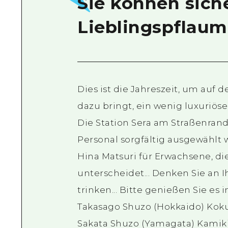
Sie können siche
Lieblingspflaum
Dies ist die Jahreszeit, um auf d
dazu bringt, ein wenig luxuriös
Die Station Sera am Straßenran
Personal sorgfältig ausgewählt 
Hina Matsuri für Erwachsene, di
unterscheidet... Denken Sie an
trinken... Bitte genießen Sie es
Takasago Shuzo (Hokkaido) Kok
Sakata Shuzo (Yamagata) Kamik