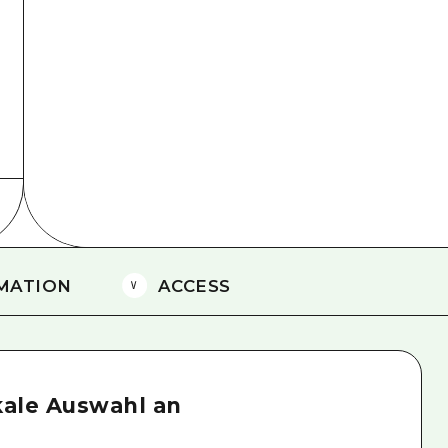
Östliches Yamaguchi
Ehime
Shimane
MATION
ACCESS
kale Auswahl an