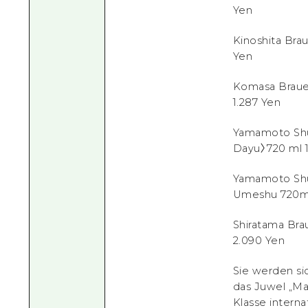
Yen
Kinoshita Br
Yen
Komasa Braue
1.287 Yen
Yamamoto Sh
Dayu〉720 ml 1
Yamamoto Shu
Umeshu 720ml
Shiratama Br
2.090 Yen
Sie werden si
das Juwel „Ma
Klasse intern