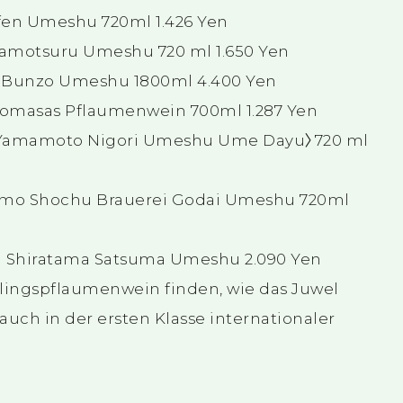
fen Umeshu 720ml 1.426 Yen
amotsuru Umeshu 720 ml 1.650 Yen
) Bunzo Umeshu 1800ml 4.400 Yen
omasas Pflaumenwein 700ml 1.287 Yen
Yamamoto Nigori Umeshu Ume Dayu〉720 ml
mo Shochu Brauerei Godai Umeshu 720ml
) Shiratama Satsuma Umeshu 2.090 Yen
blingspflaumenwein finden, wie das Juwel
uch in der ersten Klasse internationaler