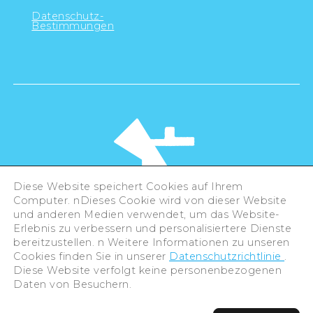
Datenschutz-
Bestimmungen
Diese Website speichert Cookies auf Ihrem
Computer. nDieses Cookie wird von dieser Website
und anderen Medien verwendet, um das Website-
Erlebnis zu verbessern und personalisiertere Dienste
©Hiroshima Tourism Association /
bereitzustellen. n Weitere Informationen zu unseren
Hiroshima Prefecture / Hiroshima City .
All rights reserved
Cookies finden Sie in unserer
Datenschutzrichtlinie
.
Diese Website verfolgt keine personenbezogenen
Daten von Besuchern.