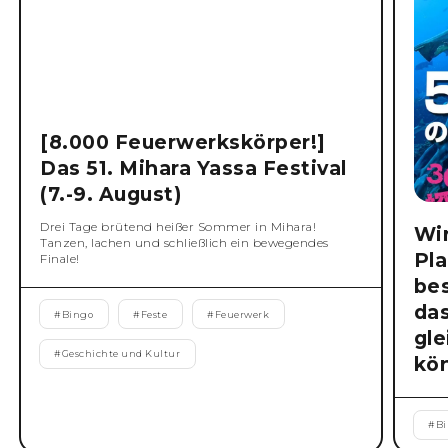
[8.000 Feuerwerkskörper!]
Das 51. Mihara Yassa Festival
(7.-9. August)
Drei Tage brütend heißer Sommer in Mihara!
Wi
Tanzen, lachen und schließlich ein bewegendes
Pla
Finale!
be
da
#
Bingo
#
Feste
#
Feuerwerk
gl
#
Geschichte und Kultur
kö
#
B