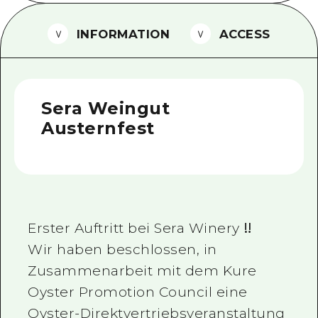
Ein freiwilliger Führer
INFORMATION
ACCESS
Videos von Hiroshima
FAQs
Sera Weingut
Foto-Download
Austernfest
Transportinformationen bei Kata
Erster Auftritt bei Sera Winery ‼
Wir haben beschlossen, in
Zusammenarbeit mit dem Kure
Oyster Promotion Council eine
Oyster-Direktvertriebsveranstaltung