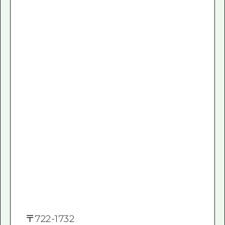
〒
722-1732