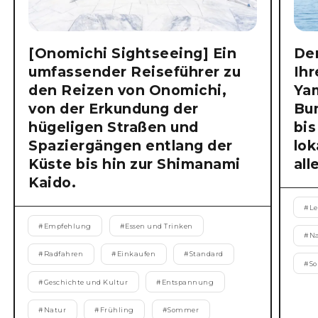
[Onomichi Sightseeing] Ein
Der
umfassender Reiseführer zu
Ihr
den Reizen von Onomichi,
Ya
von der Erkundung der
Bu
hügeligen Straßen und
bis
Spaziergängen entlang der
lok
Küste bis hin zur Shimanami
all
Kaido.
#
Le
#
Empfehlung
#
Essen und Trinken
#
N
#
Radfahren
#
Einkaufen
#
Standard
#
S
#
Geschichte und Kultur
#
Entspannung
#
Natur
#
Frühling
#
Sommer