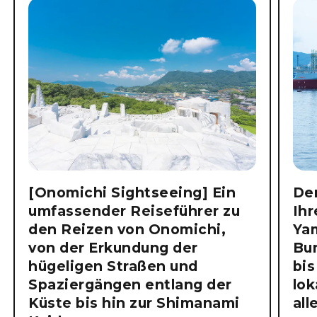
[Onomichi Sightseeing] Ein
Der
umfassender Reiseführer zu
Ihr
den Reizen von Onomichi,
Ya
von der Erkundung der
Bu
hügeligen Straßen und
bis
Spaziergängen entlang der
lok
Küste bis hin zur Shimanami
all