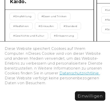
Kaido.
#
Le
#
Empfehlung
#
Essen und Trinken
#
N
#
Radfahren
#
Einkaufen
#
Standard
#
S
#
Geschichte und Kultur
#
Entspannung
#
Natur
#
Frühling
#
Sommer
Diese Website speichert Cookies auf Ihrem
Computer. nDieses Cookie wird von dieser Website
#
Herbst
#
Winter
und anderen Medien verwendet, um das Website-
Erlebnis zu verbessern und personalisiertere Dienste
bereitzustellen. n Weitere Informationen zu unseren
Cookies finden Sie in unserer
Datenschutzrichtlinie
.
Alle Sonderartikel
Diese Website verfolgt keine personenbezogenen
Daten von Besuchern.
Einwilligen