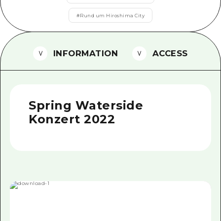
Ein freiwilliger Führer
#
Rund um Hiroshima City
Videos von Hiroshima
INFORMATION
ACCESS
FAQs
Foto-Download
Transportinformationen bei Kata
Spring Waterside
Konzert 2022