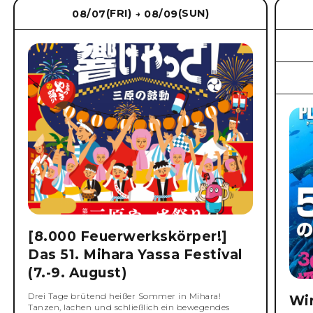
(FRI)
(SUN)
08/07
08/09
→
[8.000 Feuerwerkskörper!]
Das 51. Mihara Yassa Festival
(7.-9. August)
Drei Tage brütend heißer Sommer in Mihara!
Wi
Tanzen, lachen und schließlich ein bewegendes