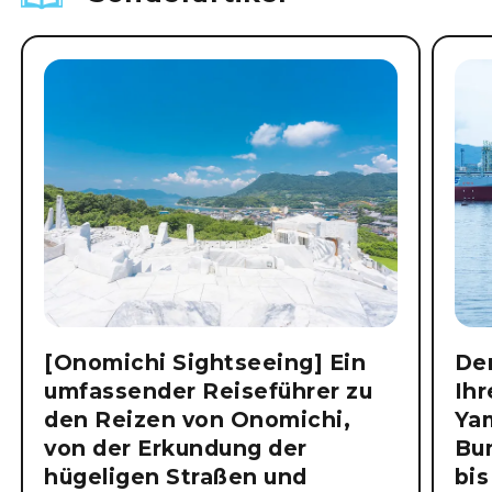
[Onomichi Sightseeing] Ein
Der
umfassender Reiseführer zu
Ihr
den Reizen von Onomichi,
Ya
von der Erkundung der
Bu
hügeligen Straßen und
bis