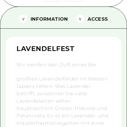
Ein freiwilliger Führer
INFORMATION
ACCESS
Videos von Hiroshima
FAQs
Foto-Download
LAVENDELFEST
Transportinformationen bei Kata
Wir werden den Duft eines der
größten Lavendelfelder im Westen
Japans liefern. Was Lavendel
betrifft, so können Sie viele
Lavendelarten sehen,
hauptsächlich Grosso, Hidcote und
Petancrata. Es ist ein Lavendel- und
Kräuterharmoniegarten mit einer