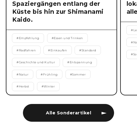
Spaziergängen entlang der
lok
Küste bis hin zur Shimanami
all
Kaido.
#
Le
#
Empfehlung
#
Essen und Trinken
#
N
#
Radfahren
#
Einkaufen
#
Standard
#
S
#
Geschichte und Kultur
#
Entspannung
#
Natur
#
Frühling
#
Sommer
#
Herbst
#
Winter
Alle Sonderartikel