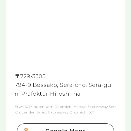
〒
729-3305
794-9 Bessako, Sera-cho, Sera-gu
n, Präfektur Hiroshima
Etwa 10 Minuten vom Onomichi Matsue Expressway Sera
IC über den Sanyo Expressway Onomichi JCT
Google Maps