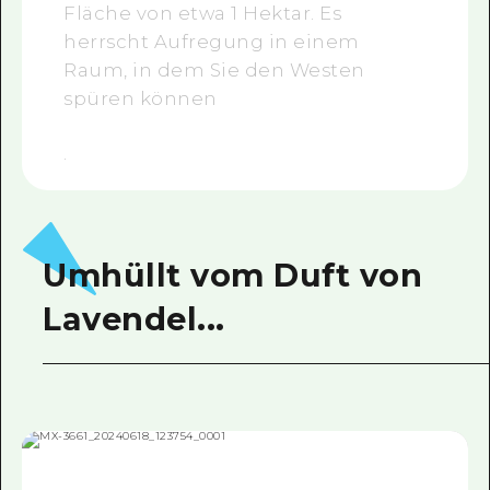
Fläche von etwa 1 Hektar. Es
herrscht Aufregung in einem
Raum, in dem Sie den Westen
spüren können
.
Umhüllt vom Duft von
Lavendel...