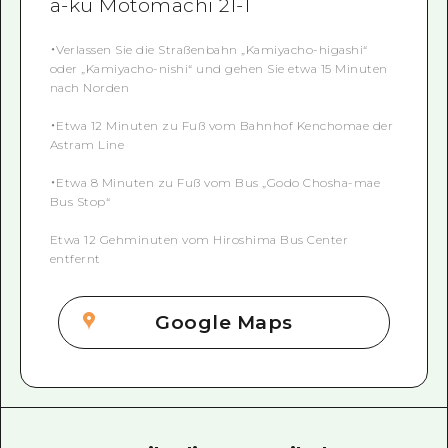
a-ku Motomachi 21-1
・Verlassen Sie die Straßenbahn „Kamiyacho-higashi“
oder „Kamiyacho-nishi“ und gehen Sie etwa 15 Minuten
nach Norden
・Etwa 12 Minuten zu Fuß vom Bahnhof Kenchomae der
Astram Line
・Etwa 8 Minuten zu Fuß vom Bus „Godo Chosha-mae
Bus Stop“
Etwa 12 Gehminuten vom Hiroshima Bus Center
entfernt
Google Maps