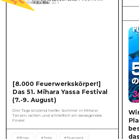
[8.000 Feuerwerkskörper!]
Das 51. Mihara Yassa Festival
(7.-9. August)
Drei Tage brütend heißer Sommer in Mihara!
Wi
Tanzen, lachen und schließlich ein bewegendes
Pla
Finale!
be
da
#
Bingo
#
Feste
#
Feuerwerk