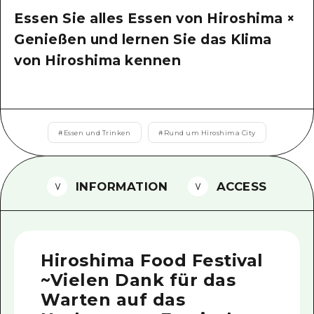
Essen Sie alles Essen von Hiroshima ×
Ein freiwilliger Führer
Genießen und lernen Sie das Klima
Videos von Hiroshima
von Hiroshima kennen
FAQs
Foto-Download
Transportinformationen bei Kata
#
Essen und Trinken
#
Rund um Hiroshima City
INFORMATION
ACCESS
Hiroshima Food Festival
~Vielen Dank für das
Warten auf das