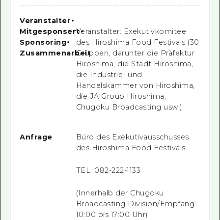
Veranstalter
・
Mitgesponsert
Veranstalter: Exekutivkomitee
・
Sponsoring
・
des Hiroshima Food Festivals (30
Zusammenarbeit
Gruppen, darunter die Präfektur
Hiroshima, die Stadt Hiroshima,
die Industrie- und
Handelskammer von Hiroshima,
die JA Group Hiroshima,
Chugoku Broadcasting usw.)
Anfrage
Büro des Exekutivausschusses
des Hiroshima Food Festivals
TEL: 082-222-1133
(Innerhalb der Chugoku
Broadcasting Division/Empfang:
10:00 bis 17:00 Uhr)