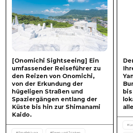
[Onomichi Sightseeing] Ein
Der
umfassender Reiseführer zu
Ihr
den Reizen von Onomichi,
Ya
von der Erkundung der
Bu
hügeligen Straßen und
bis
Spaziergängen entlang der
lok
Küste bis hin zur Shimanami
all
Kaido.
#
Le
#
Empfehlung
#
Essen und Trinken