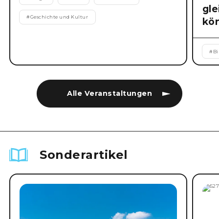
gl
#
Geschichte und Kultur
kö
#
B
Alle Veranstaltungen
Sonderartikel