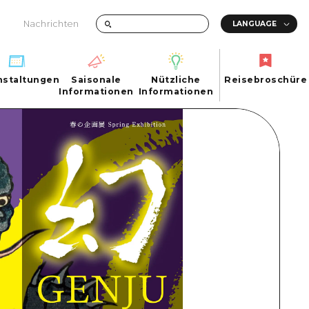
Nachrichten
nstaltungen
Saisonale
Nützliche
Reisebroschüre
hen
nstaltungen
Informationen
Informationen
Reisebroschüre
Saisonale
Nützliche
Informationen
Informationen
ma City
FAQs
ty
Foto-Download
Transportinformationen bei Katastrophen
ma
uchi