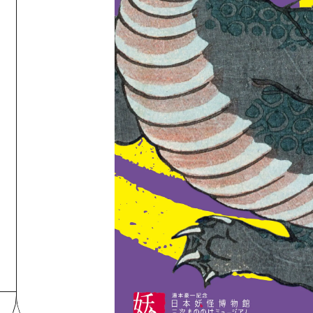
Östliches Yamaguchi
Ehime
Shimane