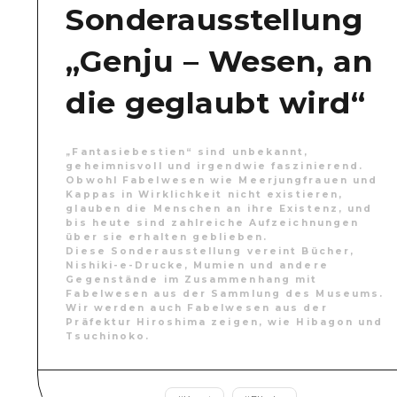
Sonderausstellung
„Genju – Wesen, an
die geglaubt wird“
„Fantasiebestien“ sind unbekannt,
geheimnisvoll und irgendwie faszinierend.
Obwohl Fabelwesen wie Meerjungfrauen und
Kappas in Wirklichkeit nicht existieren,
glauben die Menschen an ihre Existenz, und
bis heute sind zahlreiche Aufzeichnungen
über sie erhalten geblieben.
Diese Sonderausstellung vereint Bücher,
Nishiki-e-Drucke, Mumien und andere
Gegenstände im Zusammenhang mit
Fabelwesen aus der Sammlung des Museums.
Wir werden auch Fabelwesen aus der
Präfektur Hiroshima zeigen, wie Hibagon und
Tsuchinoko.