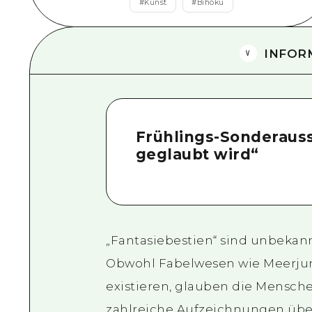
#
Kunst
#
Bihoku
INFOR
Frühlings-Sonderauss
geglaubt wird“
„Fantasiebestien“ sind unbekann
Obwohl Fabelwesen wie Meerjung
existieren, glauben die Mensche
zahlreiche Aufzeichnungen über