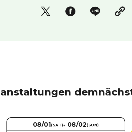
ranstaltungen demnächs
08/01
08/02
(SAT)
→
(SUN)