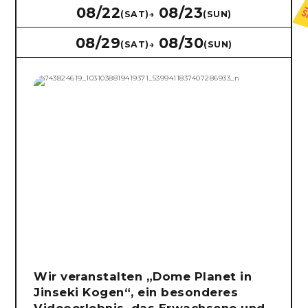
08/22
08/23
(SAT)
→
(SUN)
08/29
08/30
(SAT)
→
(SUN)
Wir veranstalten „Dome Planet in
Jinseki Kogen“, ein besonderes
Videoerlebnis, das Erwachsene und