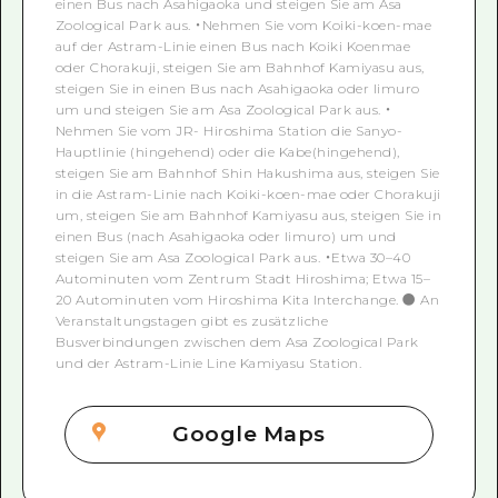
einen Bus nach Asahigaoka und steigen Sie am Asa
Zoological Park aus. ・Nehmen Sie vom Koiki-koen-mae
auf der Astram-Linie einen Bus nach Koiki Koenmae
oder Chorakuji, steigen Sie am Bahnhof Kamiyasu aus,
steigen Sie in einen Bus nach Asahigaoka oder Iimuro
um und steigen Sie am Asa Zoological Park aus. ・
Nehmen Sie vom JR- Hiroshima Station die Sanyo-
Hauptlinie (hingehend) oder die Kabe(hingehend),
steigen Sie am Bahnhof Shin Hakushima aus, steigen Sie
in die Astram-Linie nach Koiki-koen-mae oder Chorakuji
um, steigen Sie am Bahnhof Kamiyasu aus, steigen Sie in
einen Bus (nach Asahigaoka oder Iimuro) um und
steigen Sie am Asa Zoological Park aus. ・Etwa 30–40
Autominuten vom Zentrum Stadt Hiroshima; Etwa 15–
20 Autominuten vom Hiroshima Kita Interchange. ● An
Veranstaltungstagen gibt es zusätzliche
Busverbindungen zwischen dem Asa Zoological Park
und der Astram-Linie Line Kamiyasu Station.
Google Maps