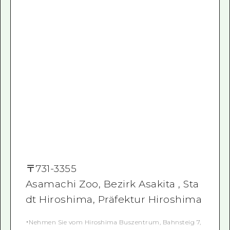
〒
731-3355
Asamachi Zoo, Bezirk Asakita , Sta
dt Hiroshima, Präfektur Hiroshima
・Nehmen Sie vom Hiroshima Buszentrum, Bahnsteig 7,