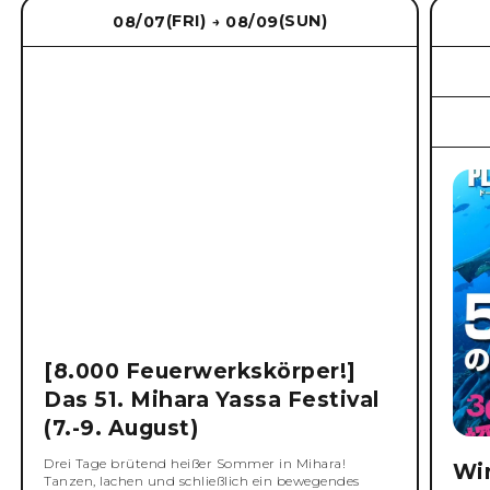
(FRI)
(SUN)
08/07
08/09
→
[8.000 Feuerwerkskörper!]
Das 51. Mihara Yassa Festival
(7.-9. August)
Drei Tage brütend heißer Sommer in Mihara!
Wi
Tanzen, lachen und schließlich ein bewegendes