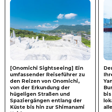
[Onomichi Sightseeing] Ein
Der
umfassender Reiseführer zu
Ihr
den Reizen von Onomichi,
Ya
von der Erkundung der
Bu
hügeligen Straßen und
bis
Spaziergängen entlang der
lok
Küste bis hin zur Shimanami
all