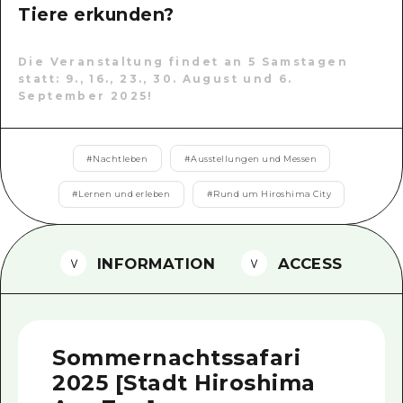
Tiere erkunden?
Ein freiwilliger Führer
Videos von Hiroshima
Die Veranstaltung findet an 5 Samstagen
statt: 9., 16., 23., 30. August und 6.
September 2025!
FAQs
Foto-Download
#
Nachtleben
#
Ausstellungen und Messen
Transportinformationen bei Kata
#
Lernen und erleben
#
Rund um Hiroshima City
INFORMATION
ACCESS
Sommernachtssafari
2025 [Stadt Hiroshima