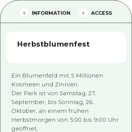
Ein freiwilliger Führer
INFORMATION
ACCESS
Videos von Hiroshima
FAQs
Herbstblumenfest
Foto-Download
Transportinformationen bei Kata
Ein Blumenfeld mit 5 Millionen
Kosmeen und Zinnien.
Der Park ist von Samstag, 27.
September, bis Sonntag, 26.
Oktober, an einem frühen
Herbstmorgen von 5:00 bis 9:00 Uhr
geöffnet.