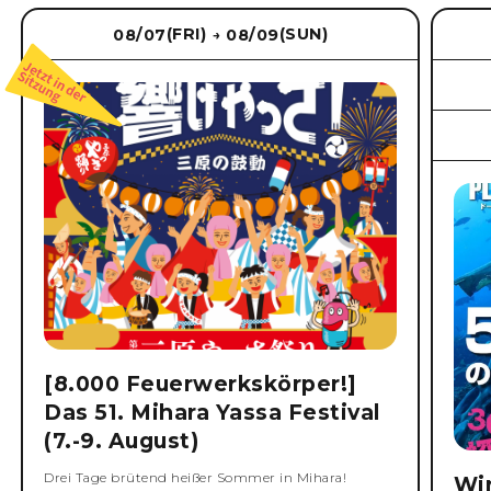
(FRI)
(SUN)
08/07
08/09
→
[8.000 Feuerwerkskörper!]
Das 51. Mihara Yassa Festival
(7.-9. August)
Drei Tage brütend heißer Sommer in Mihara!
Wi