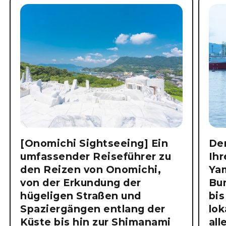
[Onomichi Sightseeing] Ein
Der
umfassender Reiseführer zu
Ihr
den Reizen von Onomichi,
Ya
von der Erkundung der
Bu
hügeligen Straßen und
bis
Spaziergängen entlang der
lok
Küste bis hin zur Shimanami
all