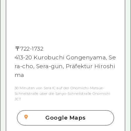
〒
722-1732
413-20 Kurobuchi Gongenyama, Se
ra-cho, Sera-gun, Präfektur Hiroshi
ma
30 Minuten von Sera IC auf der Onomichi-Matsue-
Schnellstraße über die Sanyo-Schnellstraße Onomichi
JCT
Google Maps