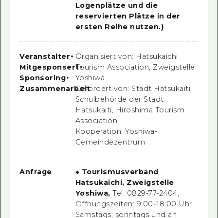
Logenplätze und die
reservierten Plätze in der
ersten Reihe nutzen.)
Veranstalter
・
Organisiert von: Hatsukaichi
Mitgesponsert
Tourism Association, Zweigstelle
・
Sponsoring
・
Yoshiwa
Zusammenarbeit
Gefördert von: Stadt Hatsukaiti,
Schulbehörde der Stadt
Hatsukaiti, Hiroshima Tourism
Association
Kooperation: Yoshiwa-
Gemeindezentrum
Anfrage
◆ Tourismusverband
Hatsukaichi, Zweigstelle
Yoshiwa,
Tel. 0829-77-2404,
Öffnungszeiten: 9:00–18:00 Uhr,
Samstags, sonntags und an