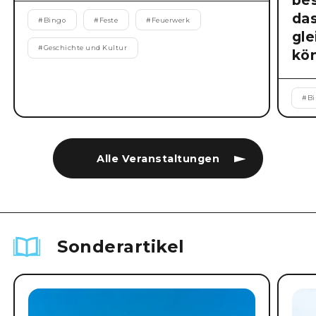
be
da
#
Bingo
#
Feste
#
Feuerwerk
gl
#
Geschichte und Kultur
kö
#
B
Alle Veranstaltungen
Sonderartikel