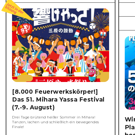
[8.000 Feuerwerkskörper!]
Das 51. Mihara Yassa Festival
(7.-9. August)
Drei Tage brütend heißer Sommer in Mihara!
Wi
Tanzen, lachen und schließlich ein bewegendes
Pla
Finale!