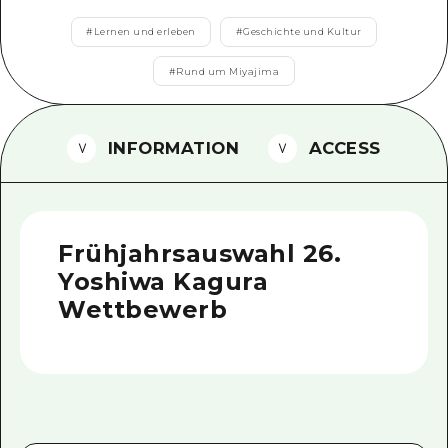
Ein freiwilliger Führer
#
Lernen und erleben
#
Geschichte und Kultur
Videos von Hiroshima
#
Rund um Miyajima
FAQs
INFORMATION
ACCESS
Foto-Download
Transportinformationen bei Kata
Frühjahrsauswahl 26.
Yoshiwa Kagura
Wettbewerb