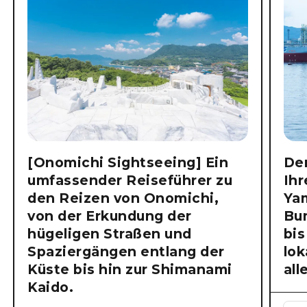
[Onomichi Sightseeing] Ein
Der
umfassender Reiseführer zu
Ihr
den Reizen von Onomichi,
Ya
von der Erkundung der
Bu
hügeligen Straßen und
bis
Spaziergängen entlang der
lok
Küste bis hin zur Shimanami
all
Kaido.