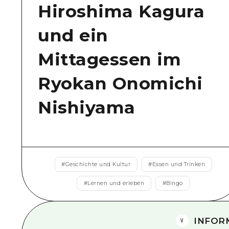
Hiroshima Kagura
und ein
Mittagessen im
Ryokan Onomichi
Nishiyama
#
Geschichte und Kultur
#
Essen und Trinken
#
Lernen und erleben
#
Bingo
INFOR