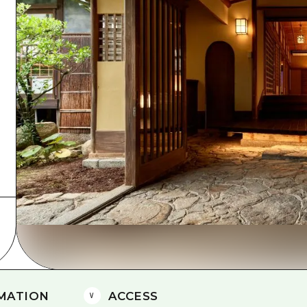
Östliches Yamaguchi
Ehime
Shimane
MATION
ACCESS