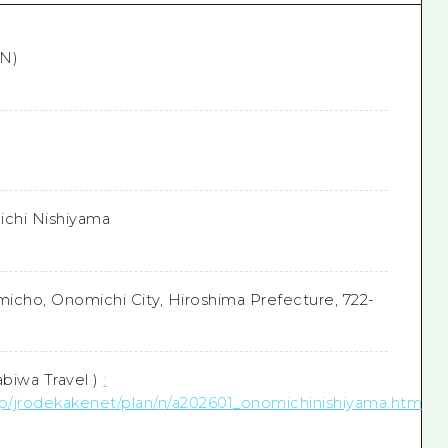
UN)
chi Nishiyama
icho, Onomichi City, Hiroshima Prefecture, 722-
abiwa Travel
)
:
jp/jrodekakenet/plan/n/a202601_onomichinishiyama.htm