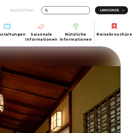
Nachrichten
nstaltungen
Saisonale
Nützliche
Reisebroschüre
hen
nstaltungen
Informationen
Informationen
Reisebroschüre
Saisonale
Nützliche
Informationen
Informationen
ma City
FAQs
ty
Foto-Download
Transportinformationen bei Katastrophen
ma
uchi