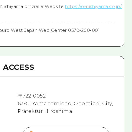
ishiyama offizielle Website
https://o-nishiyama.co.jp/
büro West Japan Web Center 0570-200-001
ACCESS
〒
722-0052
678-1 Yamanamicho, Onomichi City,
Präfektur Hiroshima