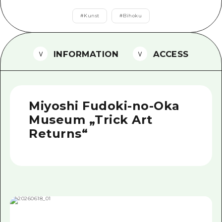
Ein freiwilliger Führer
#
Kunst
#
Bihoku
Videos von Hiroshima
INFORMATION
ACCESS
FAQs
Foto-Download
Transportinformationen bei Kata
Miyoshi Fudoki-no-Oka
Museum „Trick Art
Returns“