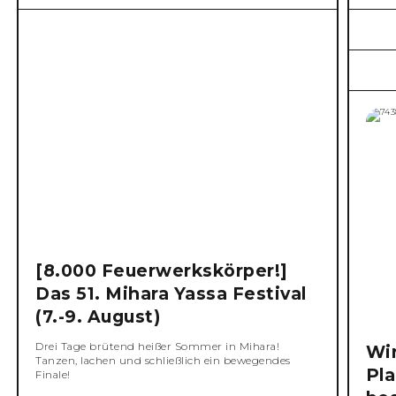
[8.000 Feuerwerkskörper!]
Das 51. Mihara Yassa Festival
(7.-9. August)
Drei Tage brütend heißer Sommer in Mihara!
Wi
Tanzen, lachen und schließlich ein bewegendes
Pla
Finale!