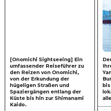
[Onomichi Sightseeing] Ein
Der
umfassender Reiseführer zu
Ihr
den Reizen von Onomichi,
Ya
von der Erkundung der
Bu
hügeligen Straßen und
bis
Spaziergängen entlang der
lok
Küste bis hin zur Shimanami
all
Kaido.