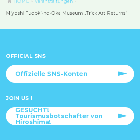
HOME
Veranstaltungen
Miyoshi Fudoki-no-Oka Museum „Trick Art Returns“
OFFICIAL SNS
Offizielle SNS-Konten
JOIN US !
GESUCHT!
Tourismusbotschafter von
Hiroshima!