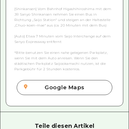
[Shinkansen] Vom Bahnhof Higashihiroshima mit dem
JR Sanyo Shinkansen nehmen Sie einen Bus in
Richtung „Saijo Station“ und steigen an der Haltestelle
„Chuo-koen-mae“ aus (ca. 20 Minuten mit dem Bus)
[Auto] Etwa 7 Minuten vom Saijo Interchange auf dem
Sanyo Expressway entfernt
*Bitte benutzen Sie einen nahe gelegenen Parkplatz,
wenn Sie mit dem Auto anreisen. Wenn Sie den
städtischen Parkplatz Saijookamachi nutzen, ist die
Parkgebühr für 2 Stunden kostenlos.
Google Maps
Teile diesen Artikel