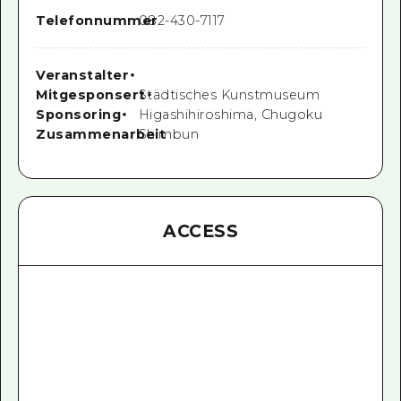
Telefonnummer
082-430-7117
Veranstalter
・
Mitgesponsert
Städtisches Kunstmuseum
・
Sponsoring
・
Higashihiroshima, Chugoku
Zusammenarbeit
Shimbun
ACCESS