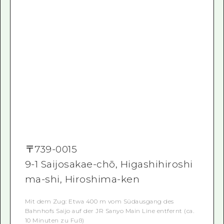
〒
739-0015
9-1 Saijosakae-chō, Higashihiroshi
ma-shi, Hiroshima-ken
Mit dem Zug: Etwa 400 m vom Südausgang des
Bahnhofs Saijo auf der JR Sanyo Main Line entfernt (ca.
10 Minuten zu Fuß)