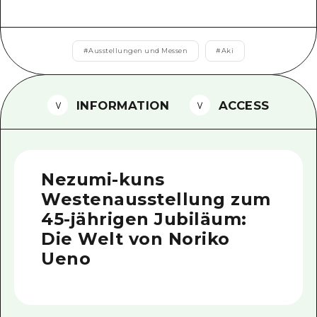
Ein freiwilliger Führer
Videos von Hiroshima
#
Ausstellungen und Messen
#
Aki
FAQs
INFORMATION
ACCESS
Foto-Download
Transportinformationen bei Kata
Nezumi-kuns
Westenausstellung zum
45-jährigen Jubiläum:
Die Welt von Noriko
Ueno