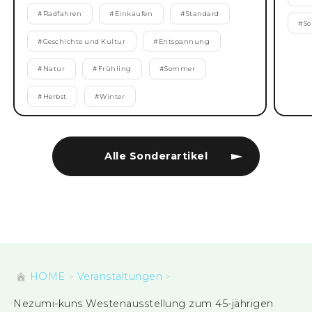
#
Radfahren
#
Einkaufen
#
Standard
#
S
#
Geschichte und Kultur
#
Entspannung
#
Natur
#
Frühling
#
Sommer
#
Herbst
#
Winter
Alle Sonderartikel
HOME
Veranstaltungen
Nezumi-kuns Westenausstellung zum 45-jährigen