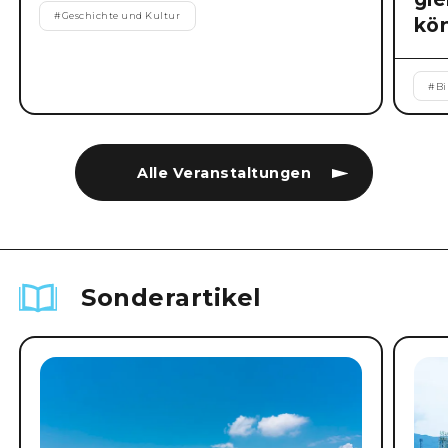
#
Geschichte und Kultur
kö
#
B
Alle Veranstaltungen
Sonderartikel