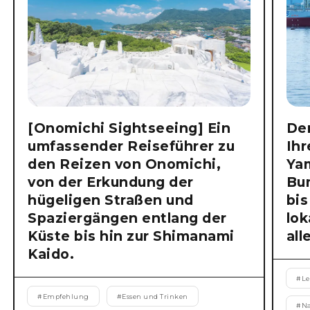
[Onomichi Sightseeing] Ein
Der
umfassender Reiseführer zu
Ihr
den Reizen von Onomichi,
Ya
von der Erkundung der
Bu
hügeligen Straßen und
bis
Spaziergängen entlang der
lok
Küste bis hin zur Shimanami
all
Kaido.
#
Le
#
Empfehlung
#
Essen und Trinken
#
N