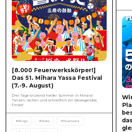
[8.000 Feuerwerkskörper!]
Das 51. Mihara Yassa Festival
(7.-9. August)
Drei Tage brütend heißer Sommer in Mihara!
Wi
Tanzen, lachen und schließlich ein bewegendes
Pla
Finale!
be
da
#
Bingo
#
Feste
#
Feuerwerk
gl