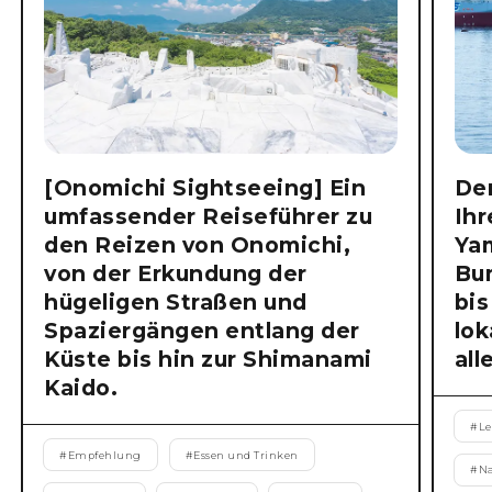
[Onomichi Sightseeing] Ein
Der
umfassender Reiseführer zu
Ihr
den Reizen von Onomichi,
Ya
von der Erkundung der
Bu
hügeligen Straßen und
bis
Spaziergängen entlang der
lok
Küste bis hin zur Shimanami
all
Kaido.
#
Le
#
Empfehlung
#
Essen und Trinken
#
N