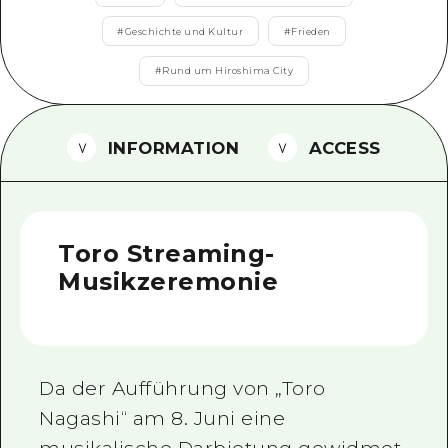
Ein freiwilliger Führer
#
Geschichte und Kultur
#
Frieden
Videos von Hiroshima
#
Rund um Hiroshima City
FAQs
INFORMATION
ACCESS
Foto-Download
Transportinformationen bei Kata
Toro Streaming-
Musikzeremonie
Da der Aufführung von „Toro
Nagashi“ am 8. Juni eine