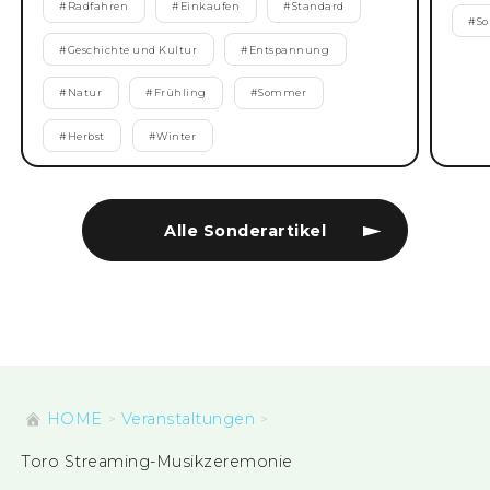
#
Radfahren
#
Einkaufen
#
Standard
#
S
#
Geschichte und Kultur
#
Entspannung
#
Natur
#
Frühling
#
Sommer
#
Herbst
#
Winter
Alle Sonderartikel
HOME
Veranstaltungen
Toro Streaming-Musikzeremonie