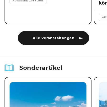
#
Geschichte und Kultur
kö
#
B
Alle Veranstaltungen
Sonderartikel