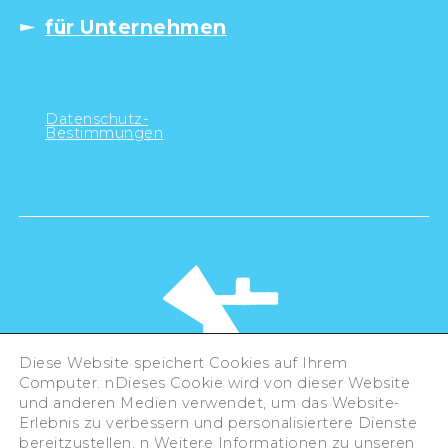
für Unternehmen
Datenschutz-
Bestimmungen
Diese Website speichert Cookies auf Ihrem
Computer. nDieses Cookie wird von dieser Website
und anderen Medien verwendet, um das Website-
Erlebnis zu verbessern und personalisiertere Dienste
©Hiroshima Tourism Association /
bereitzustellen. n Weitere Informationen zu unseren
Hiroshima Prefecture / Hiroshima City .