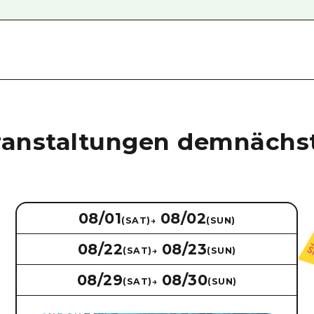
ranstaltungen demnächs
08/01
08/02
(SAT)
→
(SUN)
08/22
08/23
(SAT)
→
(SUN)
08/29
08/30
(SAT)
→
(SUN)