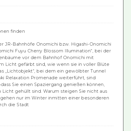
onen finden
der JR-Bahnhöfe Onomichi bzw. Higashi-Onomichi
omichi Fuyu Cherry Blossom Illumination“, bei der
ütenbäume vor dem Bahnhof Onomichi mit
 Licht gefärbt sind, wie wenn sie in voller Blüte
as „Lichtobjekt“, bei dem ein gewölbter Tunnel
aki Relaxation Promenade weiterführt, sind
odass Sie einen Spaziergang genießen können,
 Licht gehüllt sind. Warum steigen Sie nicht aus
gehen nur im Winter inmitten einer besonderen
rch die Stadt