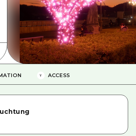
Östliches Yamaguchi
Ehime
Shimane
MATION
ACCESS
euchtung