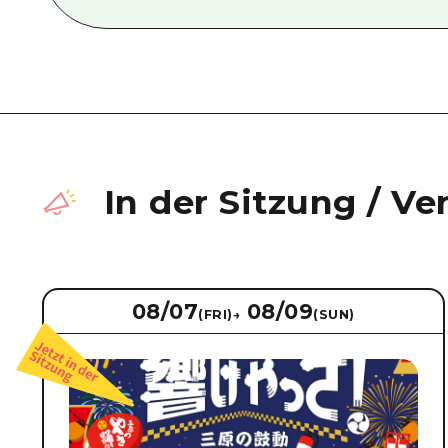
In der Sitzung
/
Ve
08/07
08/09
(FRI)
→
(SUN)