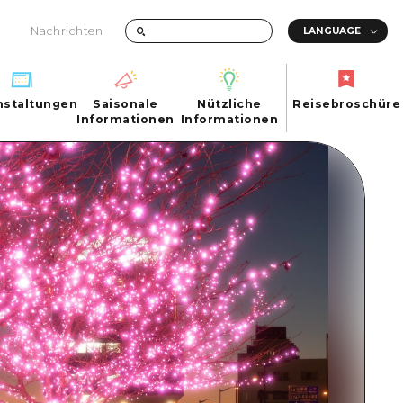
Nachrichten
nstaltungen
Saisonale
Nützliche
Reisebroschüre
hen
nstaltungen
Informationen
Informationen
Reisebroschüre
Saisonale
Nützliche
Informationen
Informationen
ma City
FAQs
ty
Foto-Download
Transportinformationen bei Katastrophen
ma
uchi