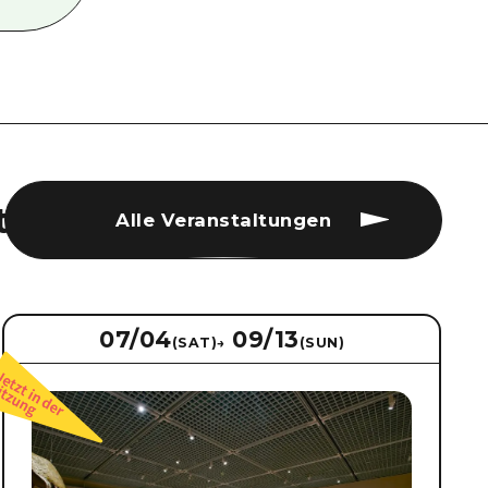
t
Alle Veranstaltungen
07/04
09/13
(SAT)
→
(SUN)