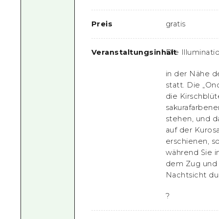
Preis
gratis
Veranstaltungsinhalt
Die Illuminati
in der Nähe 
statt. Die „On
die Kirschbl
sakurafarbenem
stehen, und d
auf der Kuros
erschienen, s
während Sie in
dem Zug und 
Nachtsicht du
?