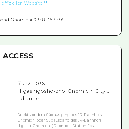
 offiziellen Website
band Onomichi 0848-36-5495
ACCESS
〒
722-0036
Higashigosho-cho, Onomichi City u
nd andere
Direkt vor dem Südausgang des JR-Bahnhofs
Onomichi oder Südausgang des JR-Bahnhofs
Higashi-Onomichi (Onomichi Station East