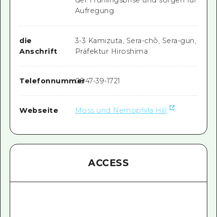
der Frühlingsbrise und sorgen für
Aufregung.
die
3-3 Kamizuta, Sera-chō, Sera-gun,
Anschrift
Präfektur Hiroshima
Telefonnummer
0847-39-1721
Webseite
Moss und Nemophila Hill
ACCESS