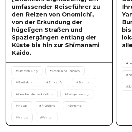
umfassender Reiseführer zu
Ihr
den Reizen von Onomichi,
Ya
von der Erkundung der
Bu
hügeligen Straßen und
bis
Spaziergängen entlang der
lok
Küste bis hin zur Shimanami
all
Kaido.
#
Le
#
Empfehlung
#
Essen und Trinken
#
N
#
Radfahren
#
Einkaufen
#
Standard
#
S
#
Geschichte und Kultur
#
Entspannung
#
Natur
#
Frühling
#
Sommer
#
Herbst
#
Winter