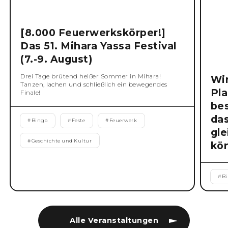
[8.000 Feuerwerkskörper!]
Das 51. Mihara Yassa Festival
(7.-9. August)
Drei Tage brütend heißer Sommer in Mihara!
Wi
Tanzen, lachen und schließlich ein bewegendes
Pla
Finale!
be
da
#
Bingo
#
Feste
#
Feuerwerk
gl
#
Geschichte und Kultur
kö
#
B
Alle Veranstaltungen