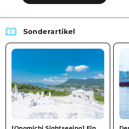
Sonderartikel
[Onomichi Sightseeing] Ein
Der