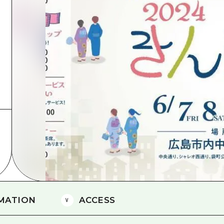
Östliches Yamaguchi
Ehime
Shimane
MATION
ACCESS