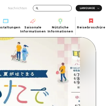
Nachrichten
nstaltungen
Saisonale
Nützliche
Reisebroschüre
hen
nstaltungen
Informationen
Informationen
Reisebroschüre
Saisonale
Nützliche
Informationen
Informationen
ma City
FAQs
ty
Foto-Download
Transportinformationen bei Katastrophen
ma
uchi