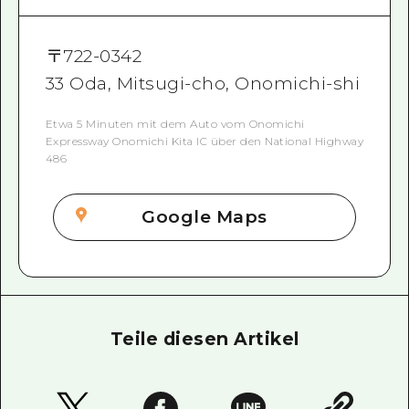
〒
722-0342
33 Oda, Mitsugi-cho, Onomichi-shi
Etwa 5 Minuten mit dem Auto vom Onomichi
Expressway Onomichi Kita IC über den National Highway
486
Google Maps
Teile diesen Artikel