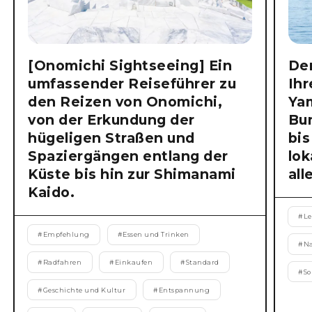
[Onomichi Sightseeing] Ein
Der
umfassender Reiseführer zu
Ihr
den Reizen von Onomichi,
Ya
von der Erkundung der
Bu
hügeligen Straßen und
bis
Spaziergängen entlang der
lok
Küste bis hin zur Shimanami
all
Kaido.
#
Le
#
Empfehlung
#
Essen und Trinken
#
N
#
Radfahren
#
Einkaufen
#
Standard
#
S
#
Geschichte und Kultur
#
Entspannung