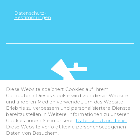
Datenschutz-
Bestimmungen
Diese Website speichert Cookies auf Ihrem
Computer. nDieses Cookie wird von dieser Website
und anderen Medien verwendet, um das Website-
Erlebnis zu verbessern und personalisiertere Dienste
©Hiroshima Tourism Association /
bereitzustellen. n Weitere Informationen zu unseren
Hiroshima Prefecture / Hiroshima City .
All rights reserved
Cookies finden Sie in unserer
Datenschutzrichtlinie
.
Diese Website verfolgt keine personenbezogenen
Daten von Besuchern.