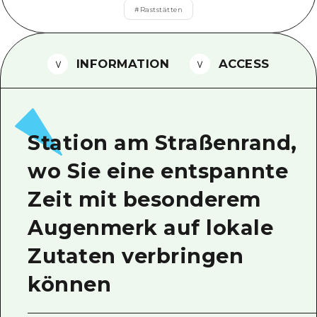
#
Raststätten
Ein freiwilliger Führer
Videos von Hiroshima
INFORMATION
ACCESS
FAQs
Foto-Download
Transportinformationen bei Kata
Station am Straßenrand,
wo Sie eine entspannte
Zeit mit besonderem
Augenmerk auf lokale
Zutaten verbringen
können