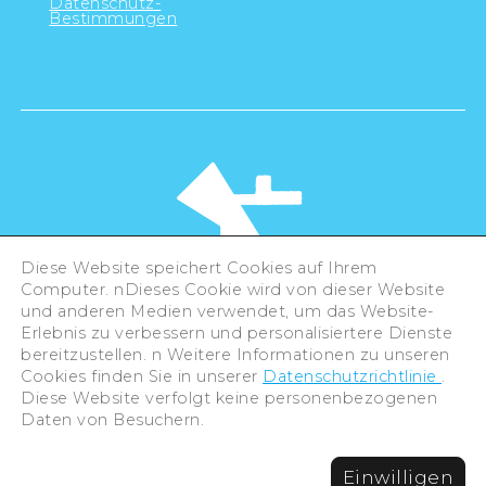
Datenschutz-
Bestimmungen
Diese Website speichert Cookies auf Ihrem
Computer. nDieses Cookie wird von dieser Website
und anderen Medien verwendet, um das Website-
Erlebnis zu verbessern und personalisiertere Dienste
©Hiroshima Tourism Association /
bereitzustellen. n Weitere Informationen zu unseren
Hiroshima Prefecture / Hiroshima City .
Cookies finden Sie in unserer
Datenschutzrichtlinie
.
All rights reserved
Diese Website verfolgt keine personenbezogenen
Daten von Besuchern.
Einwilligen