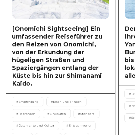
[Onomichi Sightseeing] Ein
Der
umfassender Reiseführer zu
Ihr
den Reizen von Onomichi,
Ya
von der Erkundung der
Bu
hügeligen Straßen und
bis
Spaziergängen entlang der
lok
Küste bis hin zur Shimanami
all
Kaido.
#
Le
#
Empfehlung
#
Essen und Trinken
#
N
#
Radfahren
#
Einkaufen
#
Standard
#
S
#
Geschichte und Kultur
#
Entspannung