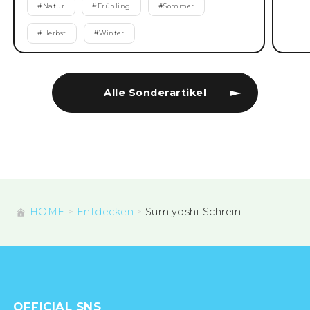
#
Natur
#
Frühling
#
Sommer
#
Herbst
#
Winter
Alle Sonderartikel
HOME
Entdecken
Sumiyoshi-Schrein
OFFICIAL SNS