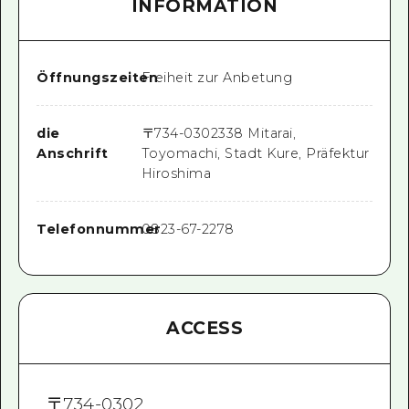
INFORMATION
Öffnungszeiten
Freiheit zur Anbetung
die
〒
734-0302
338 Mitarai,
Anschrift
Toyomachi, Stadt Kure, Präfektur
Hiroshima
Telefonnummer
0823-67-2278
ACCESS
〒
734-0302