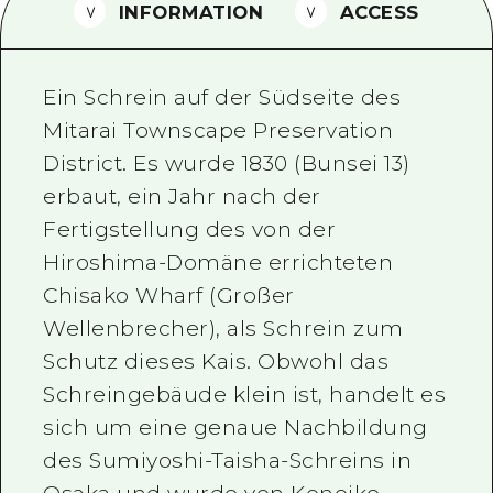
INFORMATION
ACCESS
Ein freiwilliger Führer
Videos von Hiroshima
Ein Schrein auf der Südseite des
FAQs
Mitarai Townscape Preservation
District. Es wurde 1830 (Bunsei 13)
Foto-Download
erbaut, ein Jahr nach der
Transportinformationen bei Kata
Fertigstellung des von der
Hiroshima-Domäne errichteten
Chisako Wharf (Großer
Wellenbrecher), als Schrein zum
Schutz dieses Kais. Obwohl das
Schreingebäude klein ist, handelt es
sich um eine genaue Nachbildung
des Sumiyoshi-Taisha-Schreins in