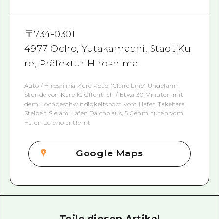
〒
734-0301
4977 Ocho, Yutakamachi, Stadt Ku
re, Präfektur Hiroshima
Auto / Hiroshima Kure Road (Claire Line) Ungefähr 1
Stunde von Kure IC Öffentlich / Etwa 30 Minuten mit
dem Hochgeschwindigkeitsboot vom Hafen Takehara
Steigen Sie am Hafen Daicho aus, 5 Gehminuten vom
Hafen Daicho entfernt
Google Maps
Teile diesen Artikel