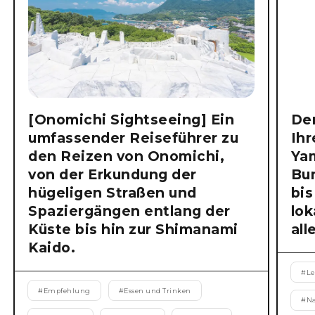
[Onomichi Sightseeing] Ein
Der
umfassender Reiseführer zu
Ihr
den Reizen von Onomichi,
Ya
von der Erkundung der
Bu
hügeligen Straßen und
bis
Spaziergängen entlang der
lok
Küste bis hin zur Shimanami
all
Kaido.
#
Le
#
Empfehlung
#
Essen und Trinken
#
N