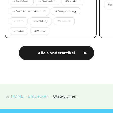
#
Radfahren
#
Einkaufen
#
Standard
#
S
#
Geschichte und Kultur
#
Entspannung
#
Natur
#
Frühling
#
Sommer
#
Herbst
#
Winter
Alle Sonderartikel
HOME
Entdecken
Utsu-Schrein