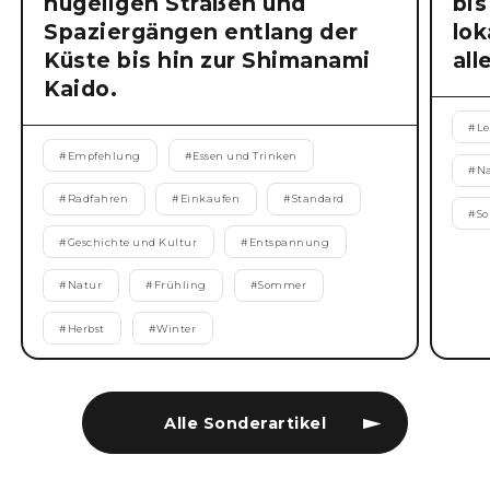
hügeligen Straßen und
bis
Spaziergängen entlang der
lok
Küste bis hin zur Shimanami
all
Kaido.
#
Le
#
Empfehlung
#
Essen und Trinken
#
N
#
Radfahren
#
Einkaufen
#
Standard
#
S
#
Geschichte und Kultur
#
Entspannung
#
Natur
#
Frühling
#
Sommer
#
Herbst
#
Winter
Alle Sonderartikel