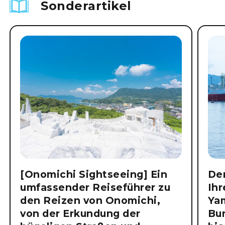
Sonderartikel
[Onomichi Sightseeing] Ein
Der
umfassender Reiseführer zu
Ihr
den Reizen von Onomichi,
Ya
von der Erkundung der
Bu