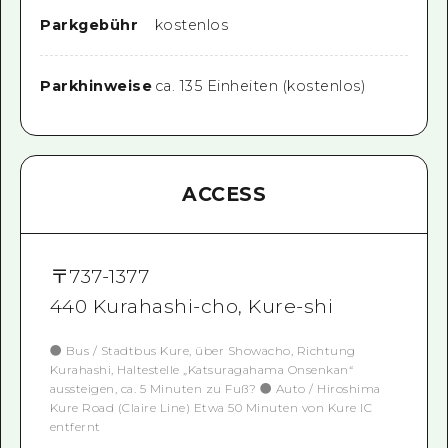
Parkgebühr
kostenlos
Parkhinweise
ca. 135 Einheiten (kostenlos)
ACCESS
〒
737-1377
440 Kurahashi-cho, Kure-shi
● Bus / Stadtbus Kure, über Showacho, Richtung
Kurahashi, Haltestelle „Katsuragahama Onsenkan“
aussteigen, ca. 5 Minuten zu Fuß? ● Auto / Hiroshima
Kure Road (Claire Line) Etwa 50 Minuten von Kure IC
entfernt