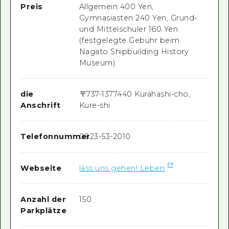
Preis
Allgemein 400 Yen,
Gymnasiasten 240 Yen, Grund-
und Mittelschüler 160 Yen
(festgelegte Gebühr beim
Nagato Shipbuilding History
Museum)
die
〒
737-1377
440 Kurahashi-cho,
Anschrift
Kure-shi
Telefonnummer
0823-53-2010
Webseite
lass uns gehen! Leben
Anzahl der
150
Parkplätze