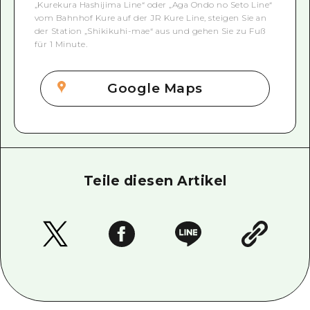
„Kurekura Hashijima Line“ oder „Aga Ondo no Seto Line“
vom Bahnhof Kure auf der JR Kure Line, steigen Sie an
der Station „Shikikuhi-mae“ aus und gehen Sie zu Fuß
für 1 Minute.
Google Maps
Teile diesen Artikel