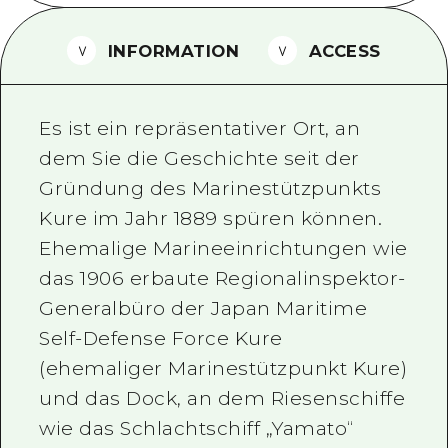
Ein freiwilliger Führer
INFORMATION
ACCESS
Videos von Hiroshima
FAQs
Es ist ein repräsentativer Ort, an
Foto-Download
dem Sie die Geschichte seit der
Gründung des Marinestützpunkts
Transportinformationen bei Kata
Kure im Jahr 1889 spüren können.
Ehemalige Marineeinrichtungen wie
das 1906 erbaute Regionalinspektor-
Generalbüro der Japan Maritime
Self-Defense Force Kure
(ehemaliger Marinestützpunkt Kure)
und das Dock, an dem Riesenschiffe
wie das Schlachtschiff „Yamato“