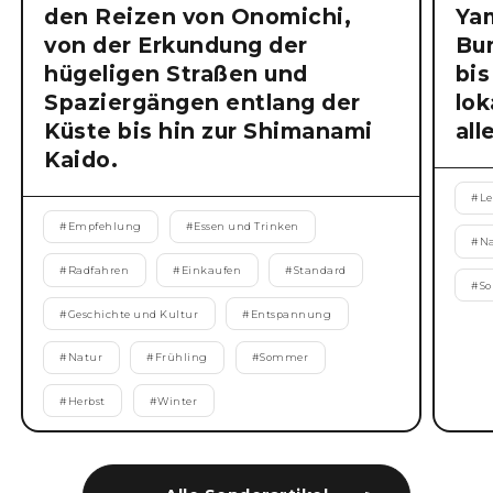
den Reizen von Onomichi,
Ya
von der Erkundung der
Bu
hügeligen Straßen und
bis
Spaziergängen entlang der
lok
Küste bis hin zur Shimanami
all
Kaido.
#
Le
#
Empfehlung
#
Essen und Trinken
#
N
#
Radfahren
#
Einkaufen
#
Standard
#
S
#
Geschichte und Kultur
#
Entspannung
#
Natur
#
Frühling
#
Sommer
#
Herbst
#
Winter