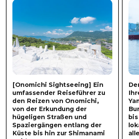
[Onomichi Sightseeing] Ein
Der
umfassender Reiseführer zu
Ihr
den Reizen von Onomichi,
Ya
von der Erkundung der
Bu
hügeligen Straßen und
bis
Spaziergängen entlang der
lok
Küste bis hin zur Shimanami
all