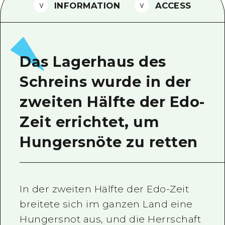
INFORMATION
ACCESS
Ein freiwilliger Führer
Videos von Hiroshima
FAQs
Das Lagerhaus des
Foto-Download
Schreins wurde in der
Transportinformationen bei Kata
zweiten Hälfte der Edo-
Zeit errichtet, um
Hungersnöte zu retten
In der zweiten Hälfte der Edo-Zeit
breitete sich im ganzen Land eine
Hungersnot aus, und die Herrschaft