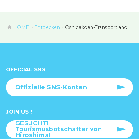
HOME
Entdecken
Oshibakoen-Transportland
OFFICIAL SNS
Offizielle SNS-Konten
JOIN US !
GESUCHT!
Tourismusbotschafter von
Hiroshima!