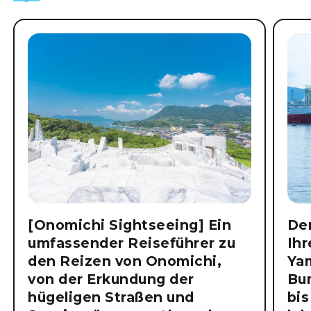
[Onomichi Sightseeing] Ein
Der
umfassender Reiseführer zu
Ihr
den Reizen von Onomichi,
Ya
von der Erkundung der
Bu
hügeligen Straßen und
bis