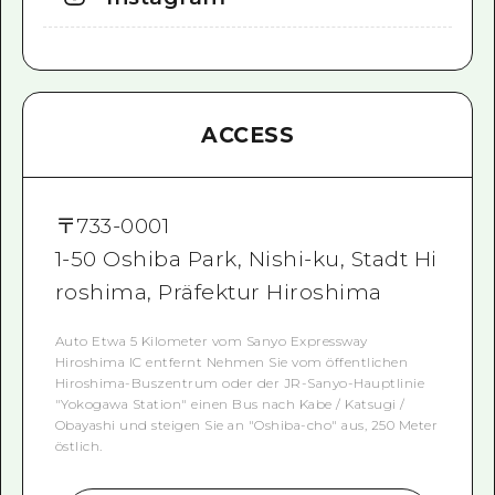
ACCESS
〒
733-0001
1-50 Oshiba Park, Nishi-ku, Stadt Hi
roshima, Präfektur Hiroshima
Auto Etwa 5 Kilometer vom Sanyo Expressway
Hiroshima IC entfernt Nehmen Sie vom öffentlichen
Hiroshima-Buszentrum oder der JR-Sanyo-Hauptlinie
"Yokogawa Station" einen Bus nach Kabe / Katsugi /
Obayashi und steigen Sie an "Oshiba-cho" aus, 250 Meter
östlich.