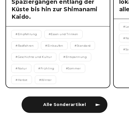
Spaziergängen entlang der
lok
Küste bis hin zur Shimanami
all
Kaido.
#
Le
#
Empfehlung
#
Essen und Trinken
#
N
#
Radfahren
#
Einkaufen
#
Standard
#
S
#
Geschichte und Kultur
#
Entspannung
#
Natur
#
Frühling
#
Sommer
#
Herbst
#
Winter
Alle Sonderartikel