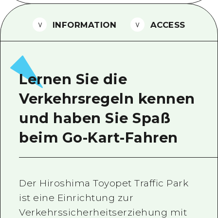
Ein freiwilliger Führer
INFORMATION
ACCESS
Videos von Hiroshima
FAQs
Foto-Download
Lernen Sie die
Transportinformationen bei Kata
Verkehrsregeln kennen
und haben Sie Spaß
beim Go-Kart-Fahren
Der Hiroshima Toyopet Traffic Park
ist eine Einrichtung zur
Verkehrssicherheitserziehung mit