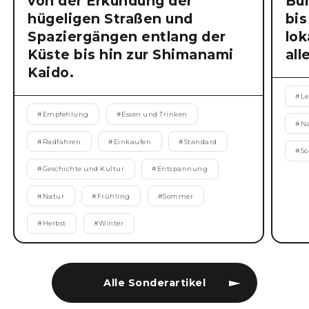
von der Erkundung der
Bu
hügeligen Straßen und
bis
Spaziergängen entlang der
lok
Küste bis hin zur Shimanami
all
Kaido.
#
Le
#
Empfehlung
#
Essen und Trinken
#
N
#
Radfahren
#
Einkaufen
#
Standard
#
S
#
Geschichte und Kultur
#
Entspannung
#
Natur
#
Frühling
#
Sommer
#
Herbst
#
Winter
Alle Sonderartikel