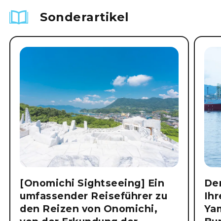
Sonderartikel
[Onomichi Sightseeing] Ein
Der
umfassender Reiseführer zu
Ihr
den Reizen von Onomichi,
Ya