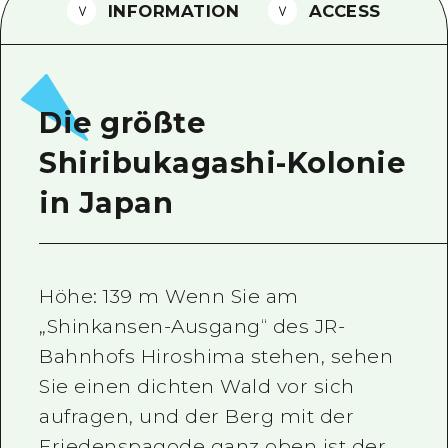
INFORMATION
ACCESS
Ein freiwilliger Führer
Videos von Hiroshima
FAQs
Die größte
Foto-Download
Shiribukagashi-Kolonie
Transportinformationen bei Kata
in Japan
Höhe: 139 m Wenn Sie am
„Shinkansen-Ausgang“ des JR-
Bahnhofs Hiroshima stehen, sehen
Sie einen dichten Wald vor sich
aufragen, und der Berg mit der
Friedenspagode ganz oben ist der