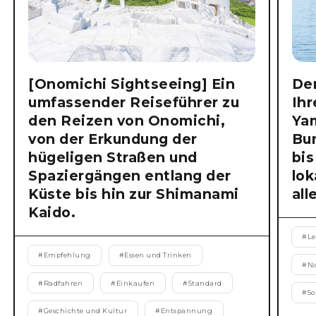
[Onomichi Sightseeing] Ein
Der
umfassender Reiseführer zu
Ihr
den Reizen von Onomichi,
Ya
von der Erkundung der
Bu
hügeligen Straßen und
bis
Spaziergängen entlang der
lok
Küste bis hin zur Shimanami
all
Kaido.
#
Le
#
Empfehlung
#
Essen und Trinken
#
N
#
Radfahren
#
Einkaufen
#
Standard
#
S
#
Geschichte und Kultur
#
Entspannung