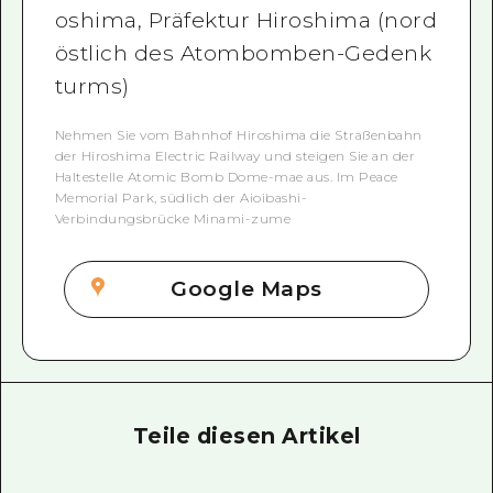
oshima, Präfektur Hiroshima (nord
östlich des Atombomben-Gedenk
turms)
Nehmen Sie vom Bahnhof Hiroshima die Straßenbahn
der Hiroshima Electric Railway und steigen Sie an der
Haltestelle Atomic Bomb Dome-mae aus. Im Peace
Memorial Park, südlich der Aioibashi-
Verbindungsbrücke Minami-zume
Google Maps
Teile diesen Artikel