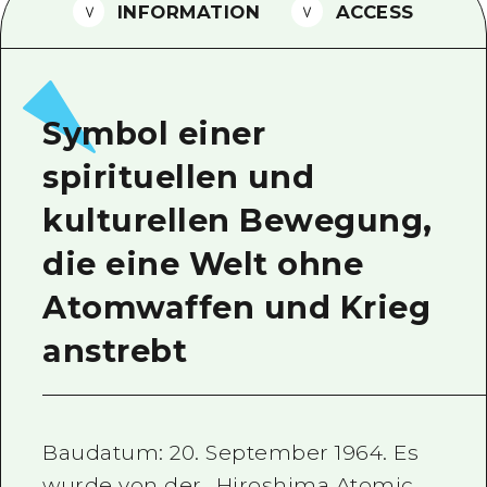
INFORMATION
ACCESS
Ein freiwilliger Führer
Videos von Hiroshima
FAQs
Symbol einer
Foto-Download
spirituellen und
Transportinformationen bei Kata
kulturellen Bewegung,
die eine Welt ohne
Atomwaffen und Krieg
anstrebt
Baudatum: 20. September 1964. Es
wurde von der „Hiroshima Atomic