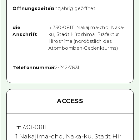
Öffnungszeiten
Ganzjährig geöffnet
die
〒
730-0811
1 Nakajima-cho, Naka-
Anschrift
ku, Stadt Hiroshima, Präfektur
Hiroshima (nordöstlich des
Atombomben-Gedenkturms)
Telefonnummer
082-242-7831
ACCESS
〒
730-0811
1 Nakajima-cho, Naka-ku, Stadt Hir