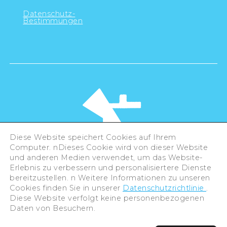
Datenschutz-
Bestimmungen
Diese Website speichert Cookies auf Ihrem
Computer. nDieses Cookie wird von dieser Website
und anderen Medien verwendet, um das Website-
Erlebnis zu verbessern und personalisiertere Dienste
©Hiroshima Tourism Association /
bereitzustellen. n Weitere Informationen zu unseren
Hiroshima Prefecture / Hiroshima City .
Cookies finden Sie in unserer
Datenschutzrichtlinie
.
All rights reserved
Diese Website verfolgt keine personenbezogenen
Daten von Besuchern.