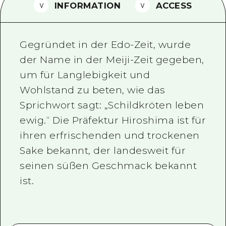
INFORMATION
ACCESS
Ein freiwilliger Führer
Videos von Hiroshima
Gegründet in der Edo-Zeit, wurde
FAQs
der Name in der Meiji-Zeit gegeben,
um für Langlebigkeit und
Foto-Download
Wohlstand zu beten, wie das
Transportinformationen bei Kata
Sprichwort sagt: „Schildkröten leben
ewig.“ Die Präfektur Hiroshima ist für
ihren erfrischenden und trockenen
Sake bekannt, der landesweit für
seinen süßen Geschmack bekannt
ist.