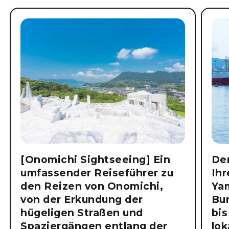
[Onomichi Sightseeing] Ein
Der
umfassender Reiseführer zu
Ihr
den Reizen von Onomichi,
Ya
von der Erkundung der
Bu
hügeligen Straßen und
bis
Spaziergängen entlang der
lok