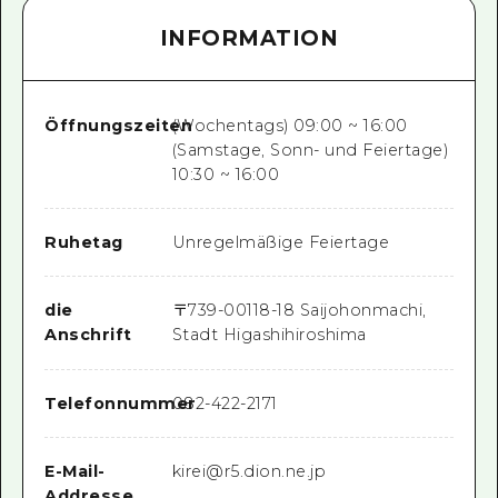
INFORMATION
Öffnungszeiten
(Wochentags) 09:00 ~ 16:00
(Samstage, Sonn- und Feiertage)
10:30 ~ 16:00
Ruhetag
Unregelmäßige Feiertage
die
〒
739-0011
8-18 Saijohonmachi,
Anschrift
Stadt Higashihiroshima
Telefonnummer
082-422-2171
E-Mail-
kirei@r5.dion.ne.jp
Addresse