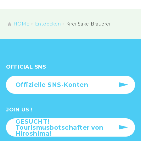
HOME
Entdecken
Kirei Sake-Brauerei
OFFICIAL SNS
Offizielle SNS-Konten
JOIN US !
GESUCHT!
Tourismusbotschafter von
Hiroshima!