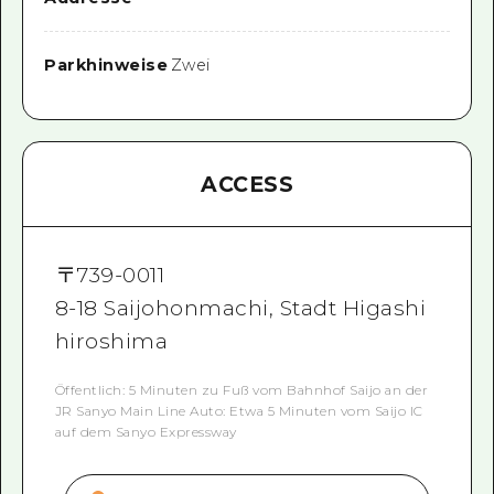
Parkhinweise
Zwei
ACCESS
〒
739-0011
8-18 Saijohonmachi, Stadt Higashi
hiroshima
Öffentlich: 5 Minuten zu Fuß vom Bahnhof Saijo an der
JR Sanyo Main Line Auto: Etwa 5 Minuten vom Saijo IC
auf dem Sanyo Expressway