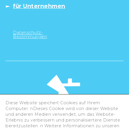
für Unternehmen
Datenschutz-
Bestimmungen
Diese Website speichert Cookies auf Ihrem
Computer. nDieses Cookie wird von dieser Website
und anderen Medien verwendet, um das Website-
Erlebnis zu verbessern und personalisiertere Dienste
©Hiroshima Tourism Association /
bereitzustellen. n Weitere Informationen zu unseren
Hiroshima Prefecture / Hiroshima City .