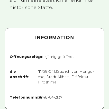
sich um eine staatlich anerkannte
historische Stätte.
INFORMATION
Öffnungszeiten
ganzjährig geöffnet
die
〒
729-0413
Südlich von Hongo-
Anschrift
cho, Stadt Mihara, Präfektur
Hiroshima
Telefonnummer
0848-64-2137