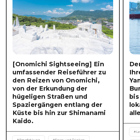
[Onomichi Sightseeing] Ein
Der
umfassender Reiseführer zu
Ihr
den Reizen von Onomichi,
Ya
von der Erkundung der
Bu
hügeligen Straßen und
bis
Spaziergängen entlang der
lok
Küste bis hin zur Shimanami
all
Kaido.
#
Le
#
Empfehlung
#
Essen und Trinken