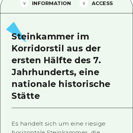
INFORMATION
ACCESS
Ein freiwilliger Führer
Videos von Hiroshima
FAQs
Steinkammer im
Foto-Download
Korridorstil aus der
Transportinformationen bei Kata
ersten Hälfte des 7.
Jahrhunderts, eine
nationale historische
Stätte
Es handelt sich um eine riesige
horizontale Steinkammer, die