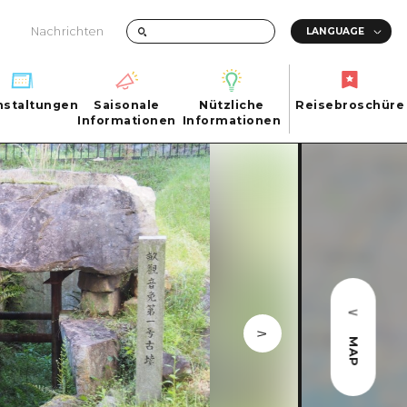
Nachrichten
nstaltungen
Saisonale
Nützliche
Reisebroschüre
hen
nstaltungen
Informationen
Informationen
Reisebroschüre
Saisonale
Nützliche
Informationen
Informationen
ma City
FAQs
ty
Foto-Download
Transportinformationen bei Katastrophen
MAP
ma
uchi