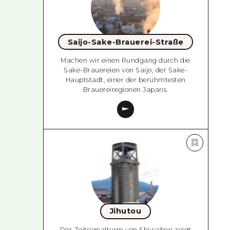
Saijo-Sake-Brauerei-Straße
Machen wir einen Rundgang durch die
Sake-Brauereien von Saijo, der Sake-
Hauptstadt, einer der berühmtesten
Brauereiregionen Japans.
Jihutou
Der Zeitsignalturm von Shiwabori zeigt