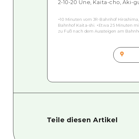
2-10-20 Une, Kaita-cho, Aki-
・10 Minuten vom JR-Bahnhof Hiroshima
Bahnhof Kaita-shi. ・Etwa 25 Minuten m
zu Fuß nach dem Aussteigen am Bahnh
Teile diesen Artikel