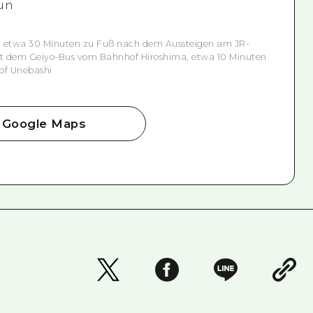
gun
, etwa 30 Minuten zu Fuß nach dem Aussteigen am JR-
it dem Geiyo-Bus vom Bahnhof Hiroshima, etwa 10 Minuten
of Unebashi
Google Maps