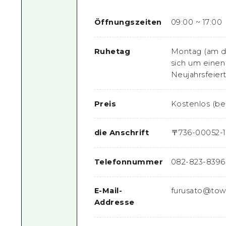
Öffnungszeiten
09:00 ~ 17:00
Ruhetag
Montag (am d
sich um einen
Neujahrsfeier
Preis
Kostenlos (be
die Anschrift
〒
736-0005
2-
Telefonnummer
082-823-8396
E-Mail-
furusato@town.
Addresse