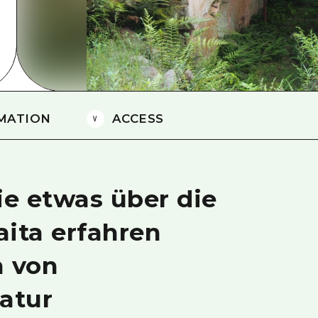
Östliches Yamaguchi
Ehime
Shimane
MATION
ACCESS
ie etwas über die
aita erfahren
 von
atur