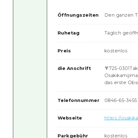
Öffnungszeiten
Den ganzen 
Ruhetag
Täglich geöff
Preis
kostenlos
die Anschrift
〒
725-0301
Tak
Osakikamijima
das erste Obs
Telefonnummer
0846-65-3455
Webseite
https://osakik
Parkgebühr
kostenlos