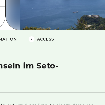
Östliches Yamaguchi
Ehime
Shimane
MATION
ACCESS
Inseln im Seto-