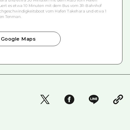
hara und etwa 30 Minuten mit dem Auto vom Hafen
auert es etwa 10 Minuten mit dem Bus vom JR-Bahnhof
chgeschwindigkeitsboot vom Hafen Takehara und etwa 1
fen Tenman.
Google Maps