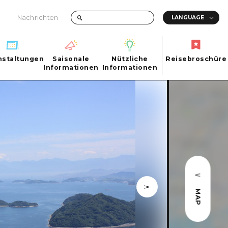
Nachrichten
nstaltungen
Saisonale
Nützliche
Reisebroschüre
hen
nstaltungen
Informationen
Informationen
Reisebroschüre
Saisonale
Nützliche
Informationen
Informationen
ma City
FAQs
ty
Foto-Download
Transportinformationen bei Katastrophen
MAP
ma
uchi