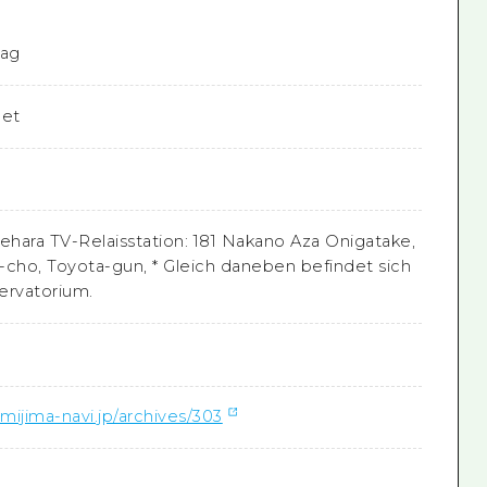
Tag
net
ehara TV-Relaisstation: 181 Nakano Aza Onigatake,
-cho, Toyota-gun, * Gleich daneben befindet sich
ervatorium.
amijima-navi.jp/archives/303