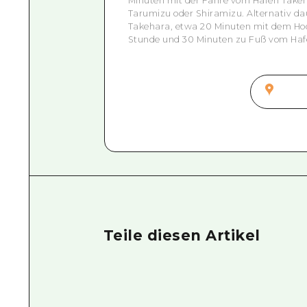
Minuten mit der Fähre vom Hafen Take
Tarumizu oder Shiramizu. Alternativ d
Takehara, etwa 20 Minuten mit dem Ho
Stunde und 30 Minuten zu Fuß vom Ha
Teile diesen Artikel