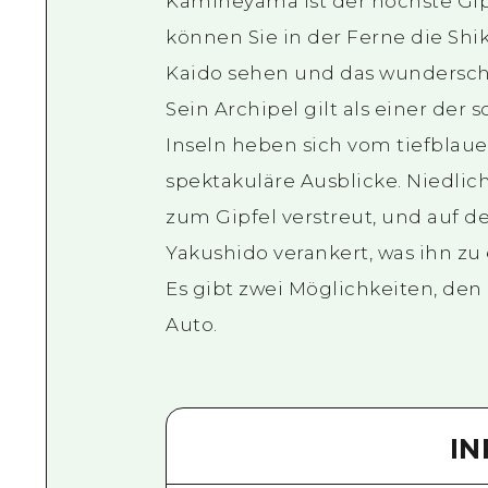
Kamineyama ist der höchste Gip
können Sie in der Ferne die Sh
Kaido sehen und das wundersch
Sein Archipel gilt als einer der 
Inseln heben sich vom tiefblaue
spektakuläre Ausblicke. Niedli
zum Gipfel verstreut, und auf d
Yakushido verankert, was ihn z
Es gibt zwei Möglichkeiten, den
Auto.
I