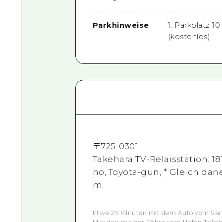
Parkhinweise
1. Parkplatz 1
(kostenlos)
〒
725-0301
Takehara TV-Relaisstation: 
ho, Toyota-gun, * Gleich dan
m.
Etwa 25 Minuten mit dem Auto vom Sany