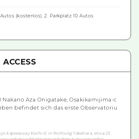
0 Autos (kostenlos), 2. Parkplatz 10 Autos
ACCESS
181 Nakano Aza Onigatake, Osakikamijima-c
eben befindet sich das erste Observatoriu
o Expressway Kochi IC in Richtung Takehara, etwa 25