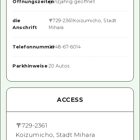
Öffnungszeiten
ganzjährig geöffnet
die
〒
729-2361
Koizumicho, Stadt
Anschrift
Mihara
Telefonnummer
0848-67-6014
Parkhinweise
20 Autos
ACCESS
〒
729-2361
Koizumicho, Stadt Mihara