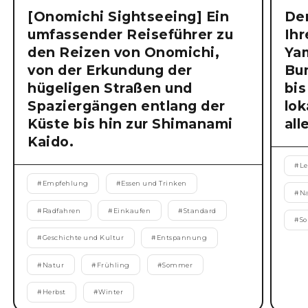
[Onomichi Sightseeing] Ein
Der
umfassender Reiseführer zu
Ihr
den Reizen von Onomichi,
Ya
von der Erkundung der
Bu
hügeligen Straßen und
bis
Spaziergängen entlang der
lok
Küste bis hin zur Shimanami
all
Kaido.
#
Le
#
Empfehlung
#
Essen und Trinken
#
N
#
Radfahren
#
Einkaufen
#
Standard
#
S
#
Geschichte und Kultur
#
Entspannung
#
Natur
#
Frühling
#
Sommer
#
Herbst
#
Winter