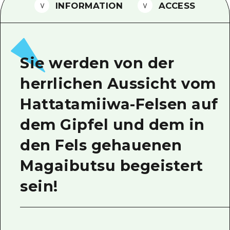
INFORMATION
ACCESS
Ein freiwilliger Führer
Videos von Hiroshima
FAQs
Sie werden von der
Foto-Download
herrlichen Aussicht vom
Transportinformationen bei Kata
Hattatamiiwa-Felsen auf
dem Gipfel und dem in
den Fels gehauenen
Magaibutsu begeistert
sein!