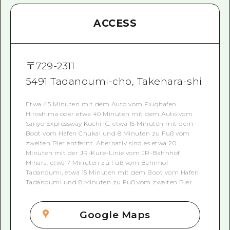
ACCESS
〒
729-2311
5491 Tadanoumi-cho, Takehara-shi
Etwa 45 Minuten mit dem Auto vom Flughafen
Hiroshima oder etwa 40 Minuten mit dem Auto vom
Sanyo Expressway Kochi IC, etwa 15 Minuten mit dem
Boot vom Hafen Chukai und 8 Minuten zu Fuß vom
zweiten Pier entfernt. Alternativ sind es etwa 20
Minuten mit der JR-Kure-Linie vom JR-Bahnhof
Mihara, etwa 7 Minuten zu Fuß vom Bahnhof
Tadanoumi, etwa 15 Minuten mit dem Boot vom Hafen
Tadanoumi und 8 Minuten zu Fuß vom zweiten Pier.
Google Maps