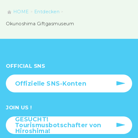
HOME
Entdecken
Okunoshima Giftgasmuseum
OFFICIAL SNS
Offizielle SNS-Konten
JOIN US !
GESUCHT!
Tourismusbotschafter von
Hiroshima!