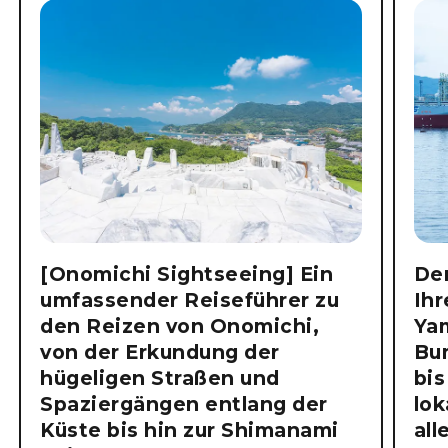
[Onomichi Sightseeing] Ein
Der
umfassender Reiseführer zu
Ihr
den Reizen von Onomichi,
Ya
von der Erkundung der
Bu
hügeligen Straßen und
bis
Spaziergängen entlang der
lok
Küste bis hin zur Shimanami
all