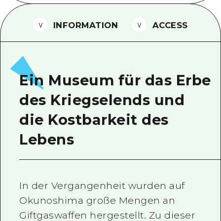
Ein freiwilliger Führer
INFORMATION
ACCESS
Videos von Hiroshima
FAQs
Foto-Download
Ein Museum für das Erbe
Transportinformationen bei Kata
des Kriegselends und
die Kostbarkeit des
Lebens
In der Vergangenheit wurden auf
Okunoshima große Mengen an
Giftgaswaffen hergestellt. Zu dieser