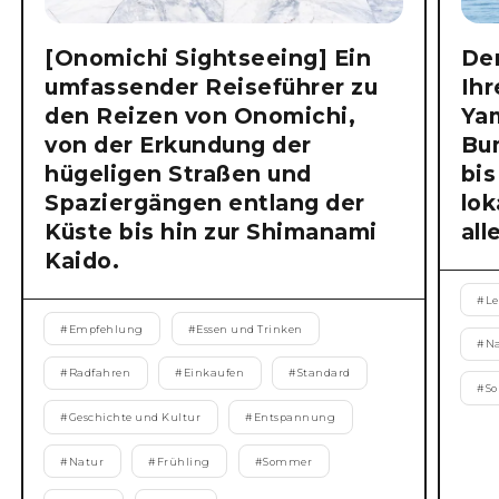
[Onomichi Sightseeing] Ein
Der
umfassender Reiseführer zu
Ihr
den Reizen von Onomichi,
Ya
von der Erkundung der
Bu
hügeligen Straßen und
bis
Spaziergängen entlang der
lok
Küste bis hin zur Shimanami
all
Kaido.
#
Le
#
Empfehlung
#
Essen und Trinken
#
N
#
Radfahren
#
Einkaufen
#
Standard
#
S
#
Geschichte und Kultur
#
Entspannung
#
Natur
#
Frühling
#
Sommer