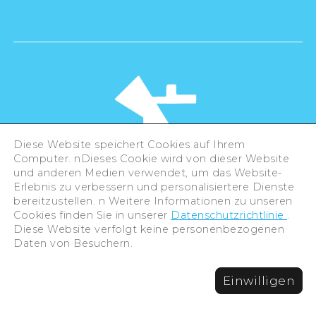
Diese Website speichert Cookies auf Ihrem
Computer. nDieses Cookie wird von dieser Website
und anderen Medien verwendet, um das Website-
Erlebnis zu verbessern und personalisiertere Dienste
©Hiroshima Tourism Association /
bereitzustellen. n Weitere Informationen zu unseren
Hiroshima Prefecture / Hiroshima City .
Cookies finden Sie in unserer
Datenschutzrichtlinie
.
All rights reserved
Diese Website verfolgt keine personenbezogenen
Daten von Besuchern.
Einwilligen