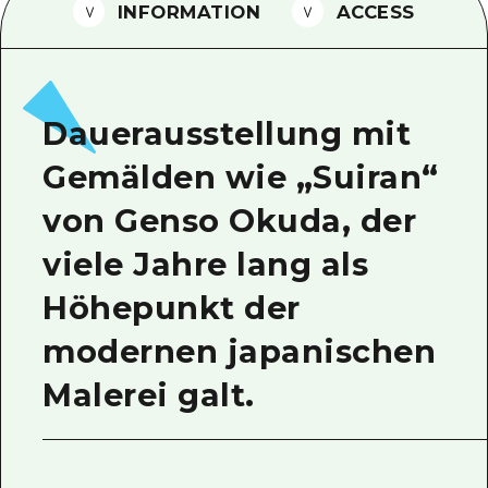
INFORMATION
ACCESS
Ein freiwilliger Führer
Videos von Hiroshima
FAQs
Dauerausstellung mit
Foto-Download
Gemälden wie „Suiran“
Transportinformationen bei Kata
von Genso Okuda, der
viele Jahre lang als
Höhepunkt der
modernen japanischen
Malerei galt.