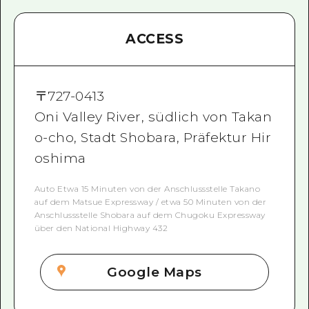
ACCESS
〒
727-0413
Oni Valley River, südlich von Takan
o-cho, Stadt Shobara, Präfektur Hir
oshima
Auto Etwa 15 Minuten von der Anschlussstelle Takano
auf dem Matsue Expressway / etwa 50 Minuten von der
Anschlussstelle Shobara auf dem Chugoku Expressway
über den National Highway 432
Google Maps