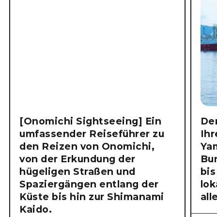
[Onomichi Sightseeing] Ein
Der
umfassender Reiseführer zu
Ihr
den Reizen von Onomichi,
Ya
von der Erkundung der
Bu
hügeligen Straßen und
bis
Spaziergängen entlang der
lok
Küste bis hin zur Shimanami
all
Kaido.