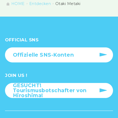
HOME
Entdecken
Otaki Metaki
OFFICIAL SNS
Offizielle SNS-Konten
JOIN US !
GESUCHT!
Tourismusbotschafter von
Hiroshima!