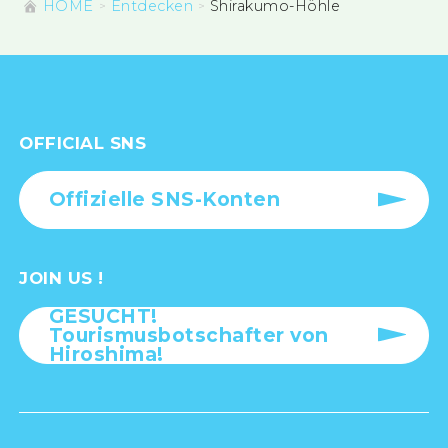
HOME
Entdecken
Shirakumo-Höhle
OFFICIAL SNS
Offizielle SNS-Konten
JOIN US !
GESUCHT!
Tourismusbotschafter von
Hiroshima!