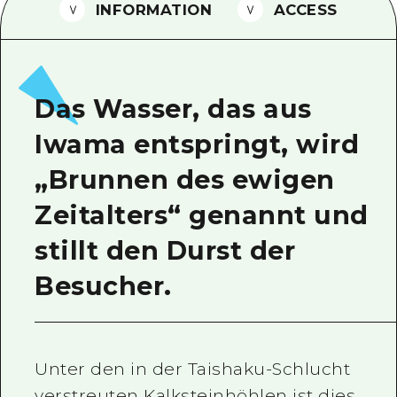
INFORMATION
ACCESS
Ein freiwilliger Führer
Videos von Hiroshima
FAQs
Das Wasser, das aus
Foto-Download
Iwama entspringt, wird
Transportinformationen bei Kata
„Brunnen des ewigen
Zeitalters“ genannt und
stillt den Durst der
Besucher.
Unter den in der Taishaku-Schlucht
verstreuten Kalksteinhöhlen ist dies