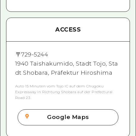
ACCESS
〒
729-5244
1940 Taishakumido, Stadt Tojo, Sta
dt Shobara, Präfektur Hiroshima
Auto 15 Minuten vom Tojo IC auf dem Chugoku
Expressway in Richtung Shobara auf der Prefectural
Road 23
Google Maps