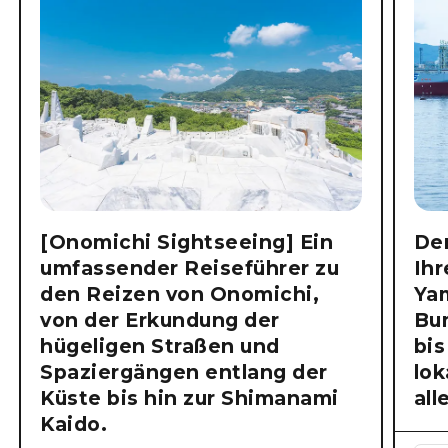
[Onomichi Sightseeing] Ein
Der
umfassender Reiseführer zu
Ihr
den Reizen von Onomichi,
Ya
von der Erkundung der
Bu
hügeligen Straßen und
bis
Spaziergängen entlang der
lok
Küste bis hin zur Shimanami
all
Kaido.