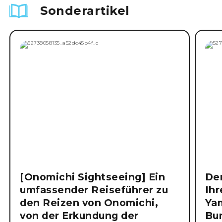
Sonderartikel
[Onomichi Sightseeing] Ein
Der
umfassender Reiseführer zu
Ihr
den Reizen von Onomichi,
Ya
von der Erkundung der
Bu