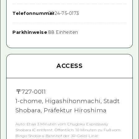
Telefonnummer
0824-75-0173
Parkhinweise
88 Einheiten
ACCESS
〒
727-0011
1-chome, Higashihonmachi, Stadt
Shobara, Präfektur Hiroshima
Auto: Etwa 3 Minuten vom Chugoku Expressway
Shobara IC entfernt. Öffentlich: 10 Minuten zu Fuß vom
Bingo Shobara-Bahnhof der JR-Geibi-Linie