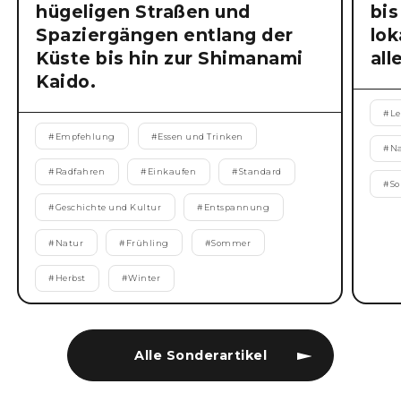
hügeligen Straßen und
bis
Spaziergängen entlang der
lok
Küste bis hin zur Shimanami
all
Kaido.
#
Le
#
Empfehlung
#
Essen und Trinken
#
N
#
Radfahren
#
Einkaufen
#
Standard
#
S
#
Geschichte und Kultur
#
Entspannung
#
Natur
#
Frühling
#
Sommer
#
Herbst
#
Winter
Alle Sonderartikel