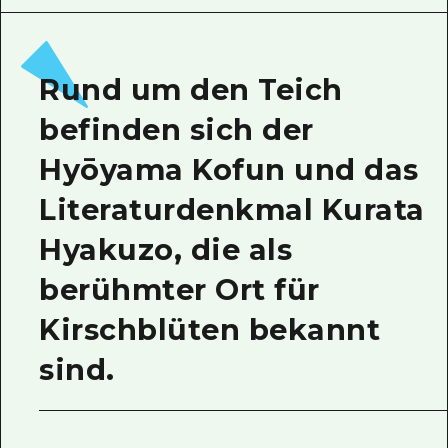
Ein freiwilliger Führer
Videos von Hiroshima
Rund um den Teich
FAQs
befinden sich der
Foto-Download
Hyōyama Kofun und das
Transportinformationen bei Kata
Literaturdenkmal Kurata
Hyakuzo, die als
berühmter Ort für
Kirschblüten bekannt
sind.