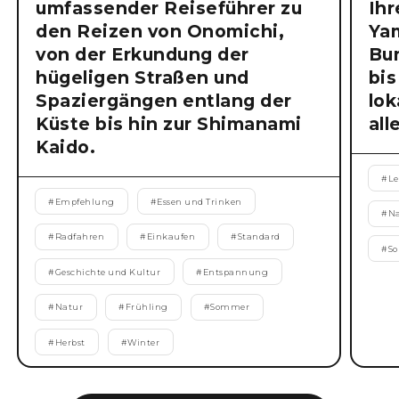
umfassender Reiseführer zu
Ihr
den Reizen von Onomichi,
Ya
von der Erkundung der
Bu
hügeligen Straßen und
bis
Spaziergängen entlang der
lok
Küste bis hin zur Shimanami
all
Kaido.
#
Le
#
Empfehlung
#
Essen und Trinken
#
N
#
Radfahren
#
Einkaufen
#
Standard
#
S
#
Geschichte und Kultur
#
Entspannung
#
Natur
#
Frühling
#
Sommer
#
Herbst
#
Winter