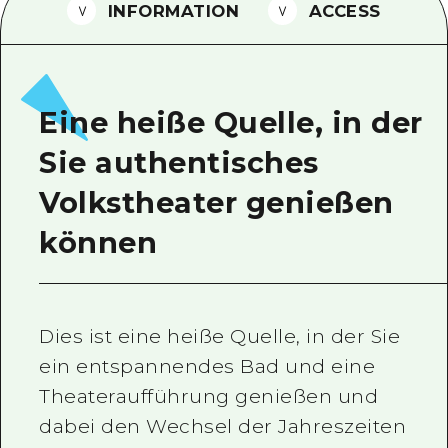
INFORMATION
ACCESS
Ein freiwilliger Führer
Videos von Hiroshima
FAQs
Eine heiße Quelle, in der
Foto-Download
Sie authentisches
Transportinformationen bei Kata
Volkstheater genießen
können
Dies ist eine heiße Quelle, in der Sie
ein entspannendes Bad und eine
Theateraufführung genießen und
dabei den Wechsel der Jahreszeiten