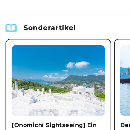
Sonderartikel
[Onomichi Sightseeing] Ein
Der