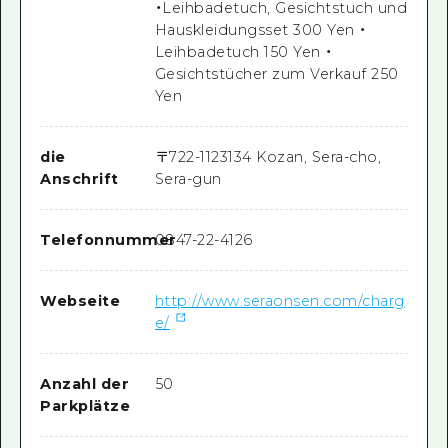
・Leihbadetuch, Gesichtstuch und
Hauskleidungsset 300 Yen ・
Leihbadetuch 150 Yen ・
Gesichtstücher zum Verkauf 250
Yen
die
〒
722-1123
134 Kozan, Sera-cho,
Anschrift
Sera-gun
Telefonnummer
0847-22-4126
Webseite
http://www.seraonsen.com/charg
e/
Anzahl der
50
Parkplätze