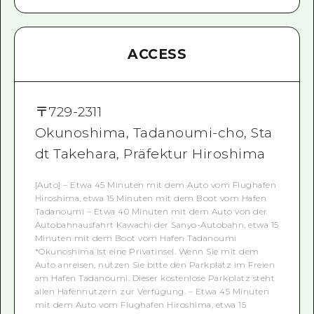
ACCESS
〒
729-2311
Okunoshima, Tadanoumi-cho, Sta
dt Takehara, Präfektur Hiroshima
[Auto] – Etwa 45 Minuten mit dem Auto vom Flughafen
Hiroshima, etwa 15 Minuten mit dem Boot vom Hafen
Tadanoumi – Etwa 40 Minuten mit dem Auto von der
Autobahnausfahrt Kawachi der Sanyo-Autobahn, etwa 15
Minuten mit dem Boot vom Hafen Tadanoumi
*Okunoshima ist eine Privatinsel. Wenn Sie mit dem
Auto anreisen, nutzen Sie bitte den Parkplatz im Freien
am Hafen Tadanoumi. Dieser kostenlose Parkplatz steht
allen Hafennutzern zur Verfügung. – Etwa 45 Minuten
mit dem Auto vom Flughafen Hiroshima, etwa 15