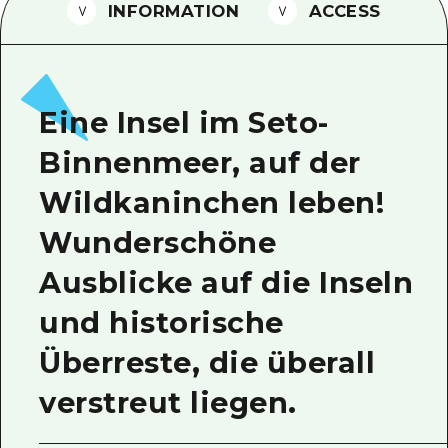
INFORMATION
ACCESS
Ein freiwilliger Führer
Videos von Hiroshima
FAQs
Eine Insel im Seto-
Foto-Download
Binnenmeer, auf der
Transportinformationen bei Kata
Wildkaninchen leben!
Wunderschöne
Ausblicke auf die Inseln
und historische
Überreste, die überall
verstreut liegen.