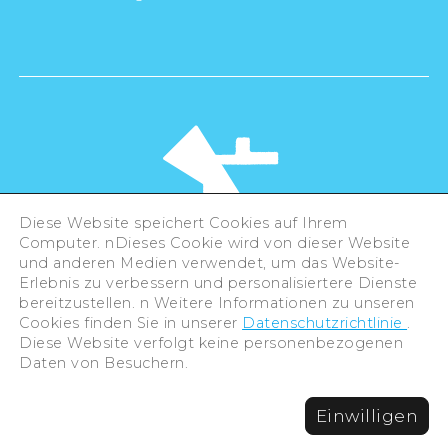
Diese Website speichert Cookies auf Ihrem
Computer. nDieses Cookie wird von dieser Website
und anderen Medien verwendet, um das Website-
Erlebnis zu verbessern und personalisiertere Dienste
©Hiroshima Tourism Association /
bereitzustellen. n Weitere Informationen zu unseren
Hiroshima Prefecture / Hiroshima City .
All rights reserved
Cookies finden Sie in unserer
Datenschutzrichtlinie
.
Diese Website verfolgt keine personenbezogenen
Daten von Besuchern.
Einwilligen