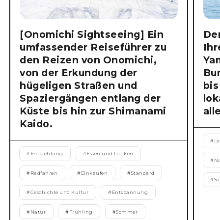
[Onomichi Sightseeing] Ein
Der
umfassender Reiseführer zu
Ihr
den Reizen von Onomichi,
Ya
von der Erkundung der
Bu
hügeligen Straßen und
bis
Spaziergängen entlang der
lok
Küste bis hin zur Shimanami
all
Kaido.
#
Le
#
Empfehlung
#
Essen und Trinken
#
N
#
Radfahren
#
Einkaufen
#
Standard
#
S
#
Geschichte und Kultur
#
Entspannung
#
Natur
#
Frühling
#
Sommer