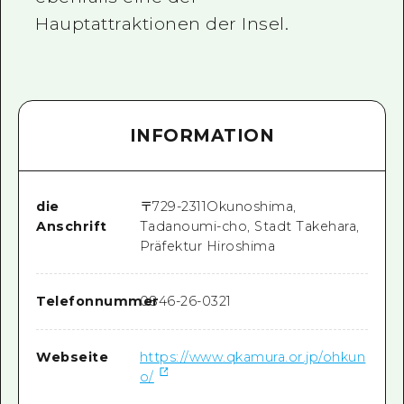
Hauptattraktionen der Insel.
INFORMATION
die
〒
729-2311
Okunoshima,
Anschrift
Tadanoumi-cho, Stadt Takehara,
Präfektur Hiroshima
Telefonnummer
0846-26-0321
Webseite
https://www.qkamura.or.jp/ohkun
o/