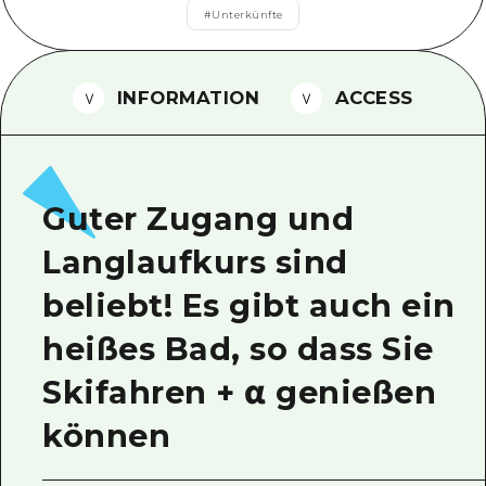
#
Unterkünfte
Ein freiwilliger Führer
Videos von Hiroshima
INFORMATION
ACCESS
FAQs
Foto-Download
Transportinformationen bei Kata
Guter Zugang und
Langlaufkurs sind
beliebt! Es gibt auch ein
heißes Bad, so dass Sie
Skifahren + α genießen
können