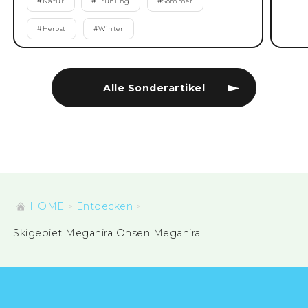
#
Natur
#
Frühling
#
Sommer
#
Herbst
#
Winter
Alle Sonderartikel
HOME
Entdecken
Skigebiet Megahira Onsen Megahira