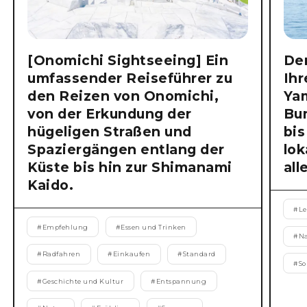
[Onomichi Sightseeing] Ein
Der
umfassender Reiseführer zu
Ihr
den Reizen von Onomichi,
Ya
von der Erkundung der
Bu
hügeligen Straßen und
bis
Spaziergängen entlang der
lok
Küste bis hin zur Shimanami
all
Kaido.
#
Le
#
Empfehlung
#
Essen und Trinken
#
N
#
Radfahren
#
Einkaufen
#
Standard
#
S
#
Geschichte und Kultur
#
Entspannung