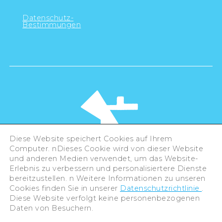
Datenschutz-
Bestimmungen
Diese Website speichert Cookies auf Ihrem
Computer. nDieses Cookie wird von dieser Website
und anderen Medien verwendet, um das Website-
Erlebnis zu verbessern und personalisiertere Dienste
©Hiroshima Tourism Association /
bereitzustellen. n Weitere Informationen zu unseren
Hiroshima Prefecture / Hiroshima City .
All rights reserved
Cookies finden Sie in unserer
Datenschutzrichtlinie
.
Diese Website verfolgt keine personenbezogenen
Daten von Besuchern.