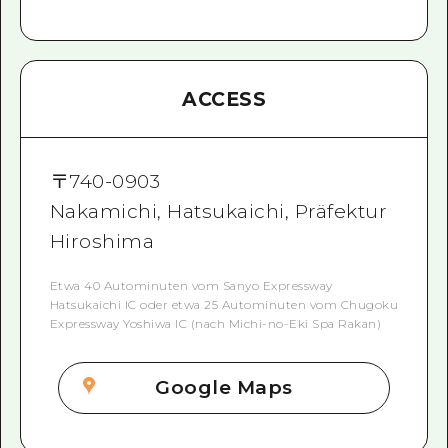
ACCESS
〒
740-0903
Nakamichi, Hatsukaichi, Präfektur
Hiroshima
Etwa 40 Autominuten vom Sanyo Expressway
Hatsukaichi IC oder etwa 25 Autominuten vom Chugoku
Expressway Yoshiwa IC (nach Michi-no-Eki Spa Rakan)
Google Maps