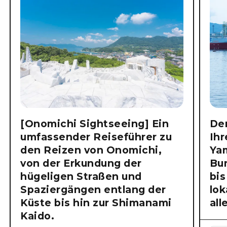
[Onomichi Sightseeing] Ein
Der
umfassender Reiseführer zu
Ihr
den Reizen von Onomichi,
Ya
von der Erkundung der
Bu
hügeligen Straßen und
bis
Spaziergängen entlang der
lok
Küste bis hin zur Shimanami
all
Kaido.