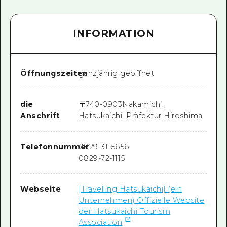
INFORMATION
Öffnungszeiten
ganzjährig geöffnet
die
〒
740-0903
Nakamichi,
Anschrift
Hatsukaichi, Präfektur Hiroshima
Telefonnummer
0829-31-5656
0829-72-1115
Webseite
[Travelling Hatsukaichi] (ein
Unternehmen) Offizielle Website
der Hatsukaichi Tourism
Association