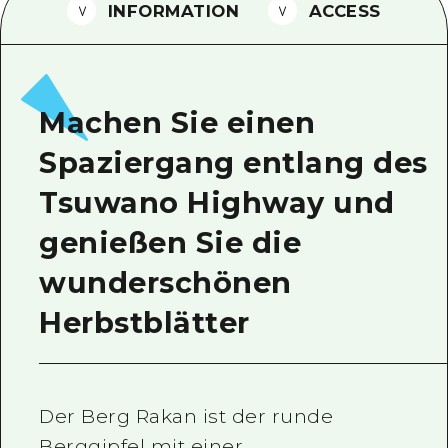
INFORMATION
ACCESS
Ein freiwilliger Führer
Videos von Hiroshima
FAQs
Machen Sie einen
Foto-Download
Spaziergang entlang des
Transportinformationen bei Kata
Tsuwano Highway und
genießen Sie die
wunderschönen
Herbstblätter
Der Berg Rakan ist der runde
Berggipfel mit einer