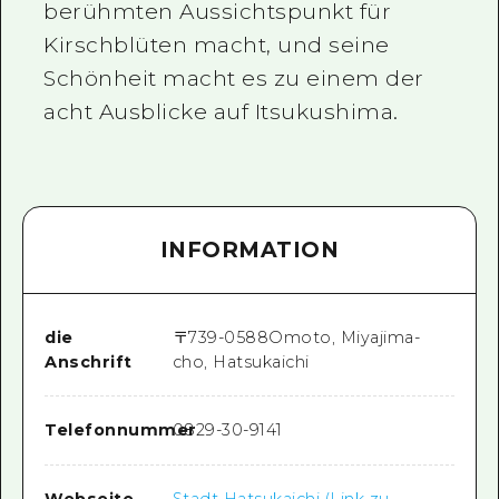
berühmten Aussichtspunkt für
Kirschblüten macht, und seine
Schönheit macht es zu einem der
acht Ausblicke auf Itsukushima.
INFORMATION
die
〒
739-0588
Omoto, Miyajima-
Anschrift
cho, Hatsukaichi
Telefonnummer
0829-30-9141
Webseite
Stadt Hatsukaichi (Link zu