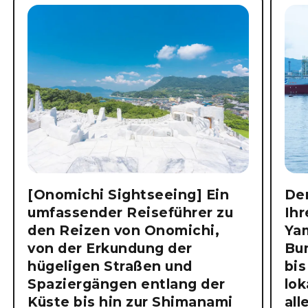
[Onomichi Sightseeing] Ein
Der
umfassender Reiseführer zu
Ihr
den Reizen von Onomichi,
Ya
von der Erkundung der
Bu
hügeligen Straßen und
bis
Spaziergängen entlang der
lok
Küste bis hin zur Shimanami
all