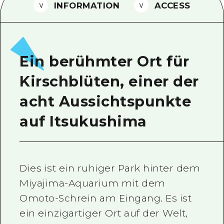
INFORMATION
ACCESS
Ein freiwilliger Führer
Videos von Hiroshima
FAQs
Ein berühmter Ort für
Foto-Download
Kirschblüten, einer der
Transportinformationen bei Kata
acht Aussichtspunkte
auf Itsukushima
Dies ist ein ruhiger Park hinter dem
Miyajima-Aquarium mit dem
Omoto-Schrein am Eingang. Es ist
ein einzigartiger Ort auf der Welt,