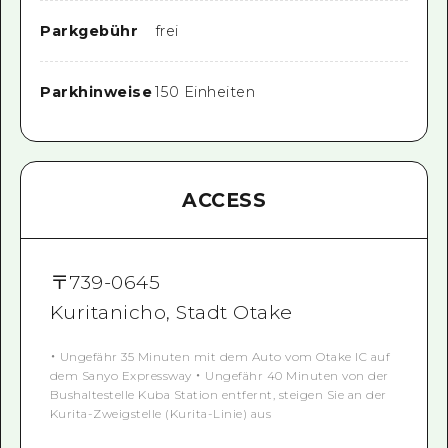
Parkgebühr
frei
Parkhinweise
150 Einheiten
ACCESS
〒
739-0645
Kuritanicho, Stadt Otake
・ Ungefähr 35 Minuten mit dem Auto vom Otake IC auf
dem Sanyo Expressway ・ Ungefähr 40 Minuten von der
Bushaltestelle Kuba Station entfernt, steigen Sie an der
Kurita-Zweigstelle (Kurita-Linie) aus