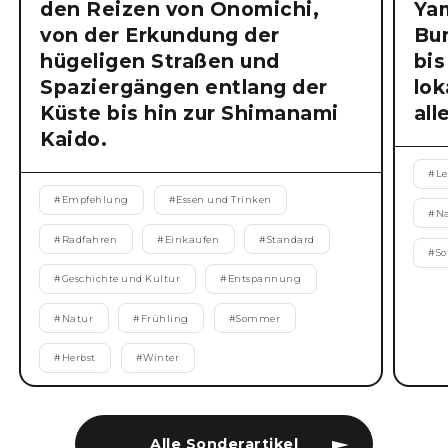
den Reizen von Onomichi,
Ya
von der Erkundung der
Bu
hügeligen Straßen und
bis
Spaziergängen entlang der
lok
Küste bis hin zur Shimanami
all
Kaido.
#
Le
#
Empfehlung
#
Essen und Trinken
#
N
#
Radfahren
#
Einkaufen
#
Standard
#
S
#
Geschichte und Kultur
#
Entspannung
#
Natur
#
Frühling
#
Sommer
#
Herbst
#
Winter
Alle Sonderartikel