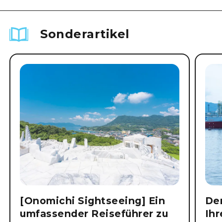
Sonderartikel
[Onomichi Sightseeing] Ein
Der
umfassender Reiseführer zu
Ihr