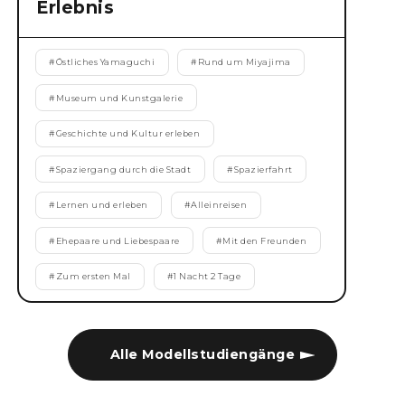
Erlebnis
#
Östliches Yamaguchi
#
Rund um Miyajima
#
Museum und Kunstgalerie
#
Geschichte und Kultur erleben
#
Spaziergang durch die Stadt
#
Spazierfahrt
#
Lernen und erleben
#
Alleinreisen
#
Ehepaare und Liebespaare
#
Mit den Freunden
#
Zum ersten Mal
#
1 Nacht 2 Tage
Alle Modellstudiengänge