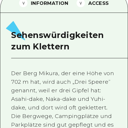
INFORMATION
ACCESS
Ein freiwilliger Führer
Videos von Hiroshima
FAQs
Sehenswürdigkeiten
Foto-Download
zum Klettern
Transportinformationen bei Kata
Der Berg Mikura, der eine Höhe von
702 m hat, wird auch „Drei Speere“
genannt, weil er drei Gipfel hat:
Asahi-dake, Naka-dake und Yuhi-
dake, und dort wird oft geklettert.
Die Bergwege, Campingplätze und
Parkplätze sind gut gepflegt und es