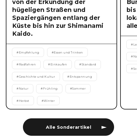
von der Erkundung der
Bu
hügeligen Straßen und
bis
Spaziergängen entlang der
lok
Küste bis hin zur Shimanami
all
Kaido.
#
Le
#
Empfehlung
#
Essen und Trinken
#
N
#
Radfahren
#
Einkaufen
#
Standard
#
S
#
Geschichte und Kultur
#
Entspannung
#
Natur
#
Frühling
#
Sommer
#
Herbst
#
Winter
Alle Sonderartikel