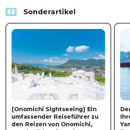
Sonderartikel
[Onomichi Sightseeing] Ein
Der
umfassender Reiseführer zu
Ihr
den Reizen von Onomichi,
Ya