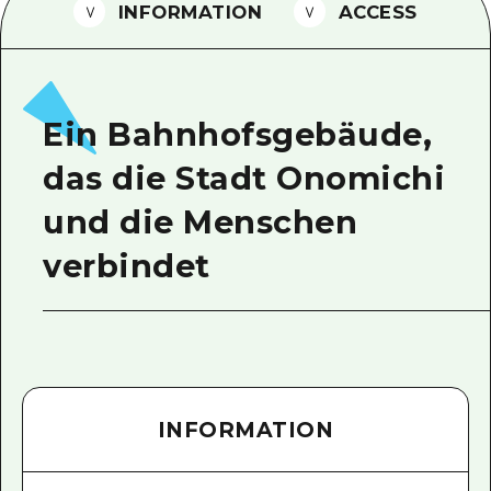
INFORMATION
ACCESS
Ein freiwilliger Führer
Videos von Hiroshima
FAQs
Ein Bahnhofsgebäude,
Foto-Download
das die Stadt Onomichi
Transportinformationen bei Kata
und die Menschen
verbindet
INFORMATION