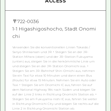
ACCESS
〒
722-0036
1-1 Higashigoshocho, Stadt Onomi
chi
Verwenden Sie die konventionellen Linien Tokaido /
Sanyo Shinkansen und JR ・ Steigen Sie an der JR-
Station Mihara (oben) und der JR-Station Fukuyama
(unten) aus, steigen Sie in die herkömmliche Linie um
und steigen Sie an der JR-Station Onomichi aus. ・
Steigen Sie am JR-Bahnhof Shin-Omichi aus, nehmen
Sie ein Taxi für etwa 10 Minuten und dann einen Bus
(Route) für etwa 15 Minuten. Nehmen Sie ein Auto oder
Taxi ・ Steigen Sie am Onomichi IC aus, fahren Sie auf
dem National Highway 184 nach Süden und biegen Sie
auf der Linie 2 links in Richtung Onomichi Station ab. ・
Steigen Sie am Fukuyama-nishi IC aus, fahren Sie weiter
in Richtung Onomichi City und biegen Sie rechts auf die
Linie 2 in Richtung Onomichi Station ab.