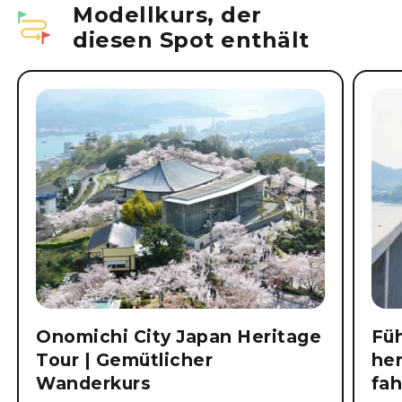
Modellkurs, der
diesen Spot enthält
Onomichi City Japan Heritage
Füh
Tour | Gemütlicher
her
Wanderkurs
fa