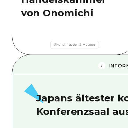
von Onomichi
#
Kunstmuseen & Museen
INFOR
Japans ältester k
Konferenzsaal au