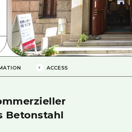
Östliches Yamaguchi
Ehime
Shimane
MATION
ACCESS
ommerzieller
s Betonstahl