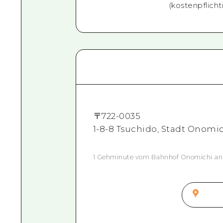
(kostenpflichti
〒
722-0035
1-8-8 Tsuchido, Stadt Onomi
1 Gehminute vom Bahnhof Onomichi an d