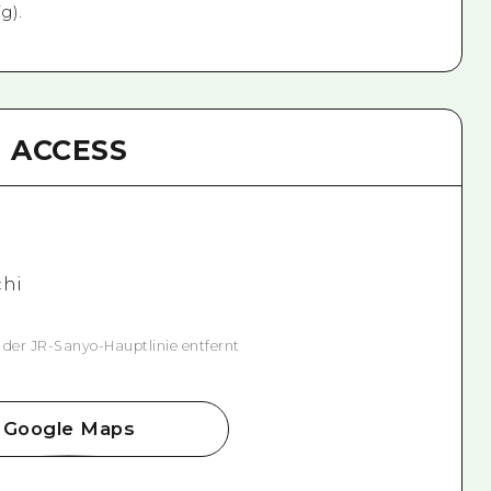
g).
ACCESS
chi
er JR-Sanyo-Hauptlinie entfernt
Google Maps