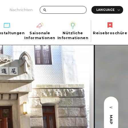
Nachrichten
nstaltungen
Saisonale
Nützliche
Reisebroschüre
hen
nstaltungen
Informationen
Informationen
Reisebroschüre
Saisonale
Nützliche
Informationen
Informationen
ma City
FAQs
ty
Foto-Download
Transportinformationen bei Katastrophen
ma
MAP
uchi