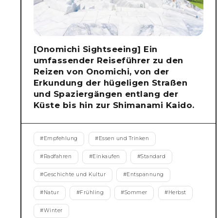
[Onomichi Sightseeing] Ein
umfassender Reiseführer zu den
Reizen von Onomichi, von der
Erkundung der hügeligen Straßen
und Spaziergängen entlang der
Küste bis hin zur Shimanami Kaido.
#
Empfehlung
#
Essen und Trinken
#
Radfahren
#
Einkaufen
#
Standard
#
Geschichte und Kultur
#
Entspannung
#
Natur
#
Frühling
#
Sommer
#
Herbst
#
Winter