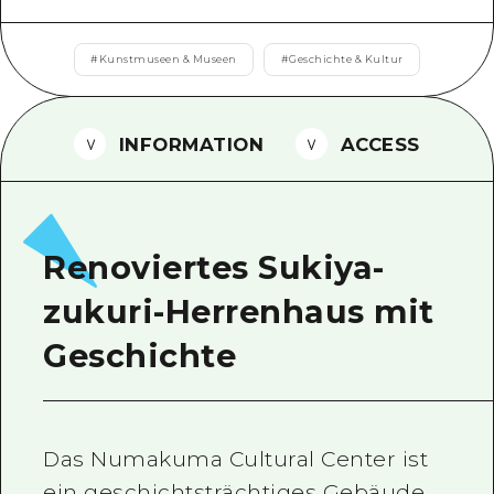
Ein freiwilliger Führer
#
Kunstmuseen & Museen
#
Geschichte & Kultur
Videos von Hiroshima
FAQs
INFORMATION
ACCESS
Foto-Download
Transportinformationen bei Kata
Renoviertes Sukiya-
zukuri-Herrenhaus mit
Geschichte
Das Numakuma Cultural Center ist
ein geschichtsträchtiges Gebäude