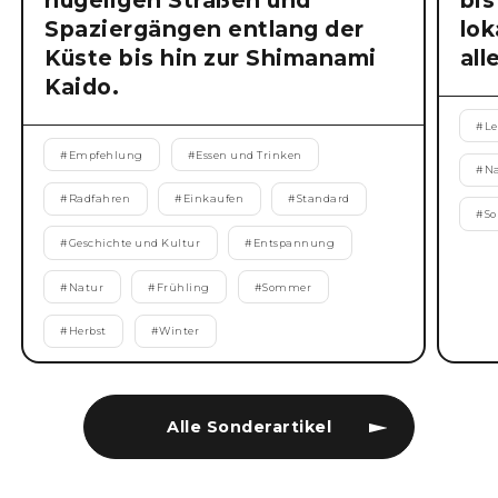
hügeligen Straßen und
bis
Spaziergängen entlang der
lok
Küste bis hin zur Shimanami
all
Kaido.
#
Le
#
Empfehlung
#
Essen und Trinken
#
N
#
Radfahren
#
Einkaufen
#
Standard
#
S
#
Geschichte und Kultur
#
Entspannung
#
Natur
#
Frühling
#
Sommer
#
Herbst
#
Winter
Alle Sonderartikel