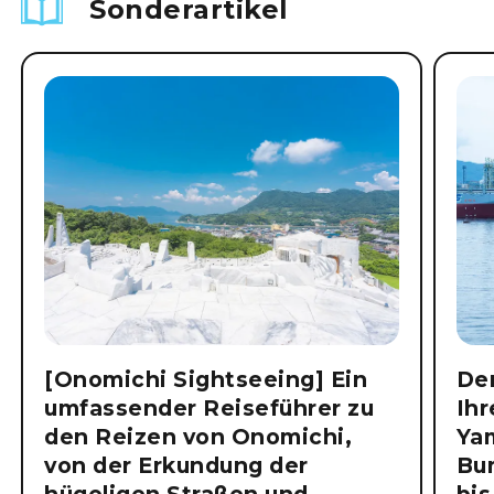
Sonderartikel
[Onomichi Sightseeing] Ein
Der
umfassender Reiseführer zu
Ihr
den Reizen von Onomichi,
Ya
von der Erkundung der
Bu