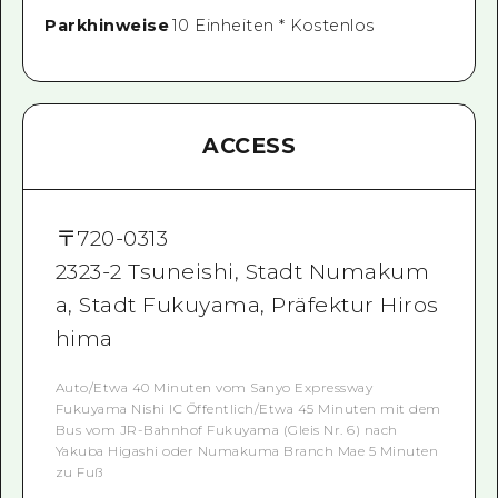
Parkhinweise
10 Einheiten * Kostenlos
ACCESS
〒
720-0313
2323-2 Tsuneishi, Stadt Numakum
a, Stadt Fukuyama, Präfektur Hiros
hima
Auto/Etwa 40 Minuten vom Sanyo Expressway
Fukuyama Nishi IC Öffentlich/Etwa 45 Minuten mit dem
Bus vom JR-Bahnhof Fukuyama (Gleis Nr. 6) nach
Yakuba Higashi oder Numakuma Branch Mae 5 Minuten
zu Fuß