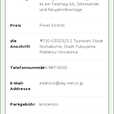
es ein Feiertag ist), Jahresende
und Neujahrsfeiertage
Preis
Freier Eintritt
die
〒
720-0313
2323-2 Tsuneishi, Stadt
Anschrift
Numakuma, Stadt Fukuyama,
Präfektur Hiroshima
Telefonnummer
084-987-0003
E-Mail-
edahirot@sky-net.or.jp
Addresse
Parkgebühr
kostenlos